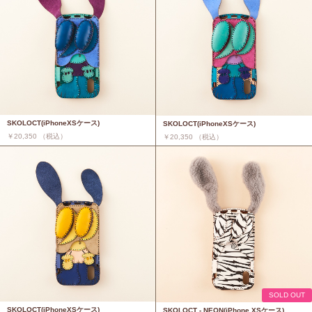
SKOLOCT(iPhoneXSケース)
SKOLOCT(iPhoneXSケース)
￥20,350 （税込）
￥20,350 （税込）
SOLD OUT
SKOLOCT(iPhoneXSケース)
SKOLOCT - NEON(iPhone XSケース)