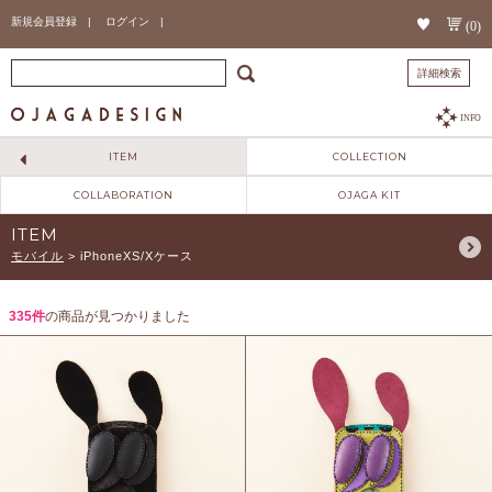
新規会員登録 |
ログイン |
(0)
詳細検索
INFO
ITEM
COLLECTION
COLLABORATION
OJAGA KIT
ITEM
モバイル
>
iPhoneXS/Xケース
335件
の商品が見つかりました