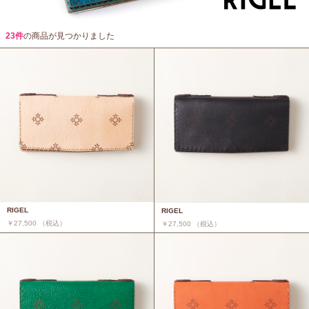
23件
の商品が見つかりました
RIGEL
RIGEL
￥27,500 （税込）
￥27,500 （税込）