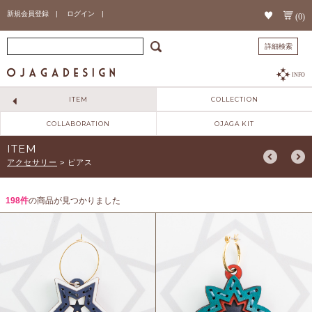
新規会員登録 |
ログイン |
(0)
詳細検索
INFO
ITEM
COLLECTION
COLLABORATION
OJAGA KIT
ITEM
アクセサリー
>
ピアス
198件
の商品が見つかりました