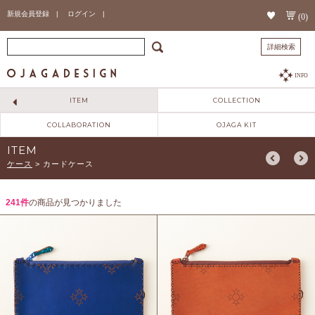
新規会員登録 |
ログイン |
(0)
詳細検索
INFO
ITEM
COLLECTION
COLLABORATION
OJAGA KIT
ITEM
ケース
>
カードケース
241件
の商品が見つかりました