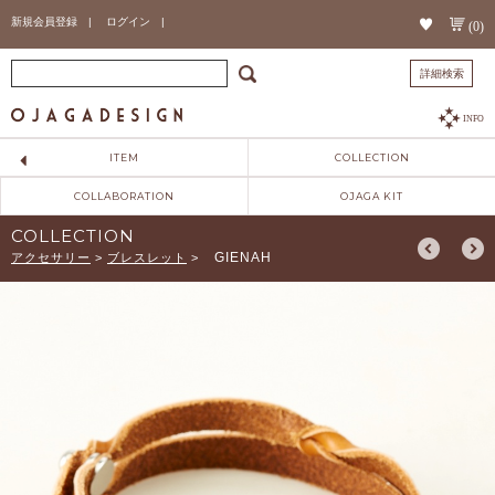
新規会員登録 |
ログイン |
(0)
詳細検索
INFO
ITEM
COLLECTION
COLLABORATION
OJAGA KIT
COLLECTION
GIENAH
アクセサリー
>
ブレスレット
>