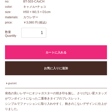
no:
BT-S03-CAxCH
color:
キャメル×チョコ
size:
H50 × W1.5 × D1cm
materials:
カウレザー
price:
￥3,080 円
(税込)
数量
Quantity
カートに入れる
お気に入りに追加
発色の良いレザーにオジャガスターの焼き印を施し、さりげない星スタッズ
がワンポイントになった二重巻きタイプのブレスレット。
シンプルでファッションに取り入れやすく、飽きのこないデザインに仕上が
りました。