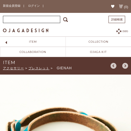
新規会員登録 |
ログイン |
(0)
詳細検索
INFO
ITEM
COLLECTION
COLLABORATION
OJAGA KIT
ITEM
GIENAH
アクセサリー
>
ブレスレット
>