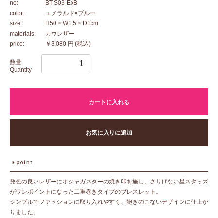
no:
BT-S03-ExB
color:
エメラルド×ブルー
size:
H50 × W1.5 × D1cm
materials:
カウレザー
price:
￥3,080 円
(税込)
数量
Quantity
カートに入れる
お気に入りに追加
発色の良いレザーにオジャガスターの焼き印を施し、さりげない星スタッズ
がワンポイントになった二重巻きタイプのブレスレット。
シンプルでファッションに取り入れやすく、飽きのこないデザインに仕上が
りました。