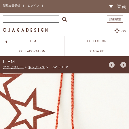
新規会員登録 |
ログイン |
(0)
詳細検索
INFO
ITEM
COLLECTION
COLLABORATION
OJAGA KIT
ITEM
SAGITTA
アクセサリー
>
ネックレス
>