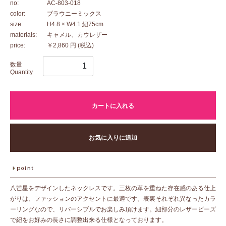
no:
AC-803-018
color:
ブラウニーミックス
size:
H4.8 × W4.1 紐75cm
materials:
キャメル、カウレザー
price:
￥2,860 円
(税込)
数量
Quantity
カートに入れる
お気に入りに追加
八芒星をデザインしたネックレスです。三枚の革を重ねた存在感のある仕上
がりは、ファッションのアクセントに最適です。表裏それぞれ異なったカラ
ーリングなので、リバーシブルでお楽しみ頂けます。紐部分のレザービーズ
で紐をお好みの長さに調整出来る仕様となっております。