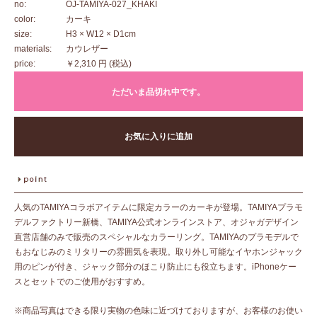
no:
OJ-TAMIYA-027_KHAKI
color:
カーキ
size:
H3 × W12 × D1cm
materials:
カウレザー
price:
￥2,310 円
(税込)
ただいま品切れ中です。
お気に入りに追加
人気のTAMIYAコラボアイテムに限定カラーのカーキが登場。TAMIYAプラモ
デルファクトリー新橋、TAMIYA公式オンラインストア、オジャガデザイン
直営店舗のみで販売のスペシャルなカラーリング。TAMIYAのプラモデルで
もおなじみのミリタリーの雰囲気を表現。取り外し可能なイヤホンジャック
用のピンが付き、ジャック部分のほこり防止にも役立ちます。iPhoneケー
スとセットでのご使用がおすすめ。
※商品写真はできる限り実物の色味に近づけておりますが、お客様のお使い