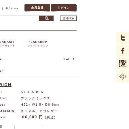
|
リクルート
詳細検索
JAGAKIT
FLAGSHOP
ジャガキット
フラッグショップ
RION
:
ST-405-BLK
lor:
ブラックミックス
ze:
H22× W1.5× D0.8cm
terials:
キャメル、カウレザー
￥6,600 円
ice:
(税込)
量