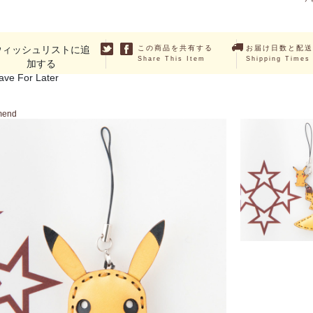
ウィッシュリストに追
この商品を共有する
お届け日数と配送
Share This Item
Shipping Times
加する
ave For Later
mend
SOLD O
ピカチュウシッポ
￥3,762 