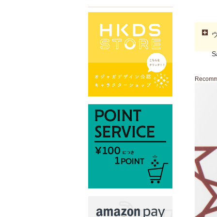
S
Recom