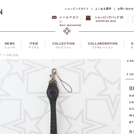
ショッピングガイド
|
よくある質問
|
お問い合わせ
メールマガジ
ショッピングバッグ (0)
ン
NEWS
ITEM
COLLECTION
COLLABORATION
O
ニュース
アイテム
コレクション
コラボレーション
オ
プ
>
ORION
O
no
co
si
ma
pr
数