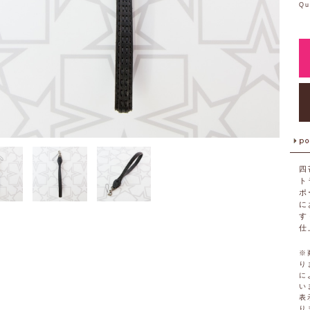
Qu
四
ト
ポ
に
す
仕
※
り
に
い
表
り