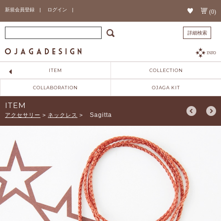
新規会員登録 |
ログイン |
(0)
詳細検索
INFO
ITEM
COLLECTION
COLLABORATION
OJAGA KIT
ITEM
Sagitta
アクセサリー
>
ネックレス
>