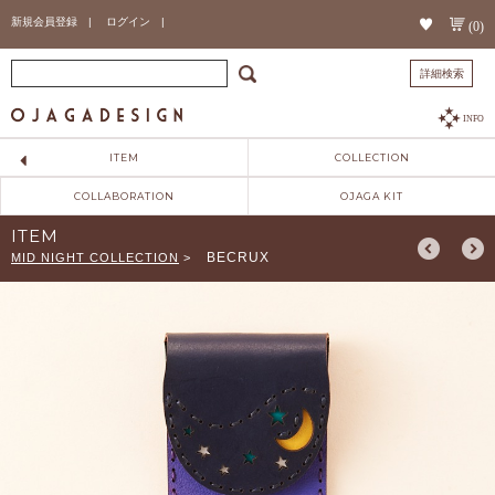
新規会員登録 |
ログイン |
(0)
詳細検索
INFO
ITEM
COLLECTION
COLLABORATION
OJAGA KIT
ITEM
BECRUX
MID NIGHT COLLECTION
>