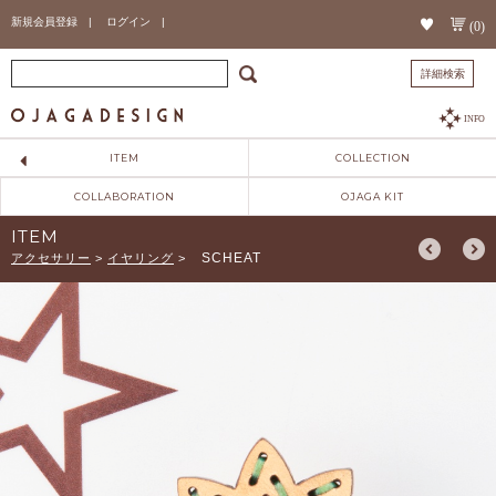
新規会員登録 |
ログイン |
(0)
詳細検索
INFO
ITEM
COLLECTION
COLLABORATION
OJAGA KIT
ITEM
SCHEAT
アクセサリー
>
イヤリング
>