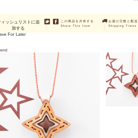
ウィッシュリストに追
この商品を共有する
お届け日数と配送
Share This Item
Shipping Times
加する
ave For Later
mend
COMA
￥2,860 