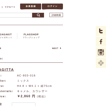
|
リクルート
詳細検索
JAGAKIT
FLAGSHOP
ジャガキット
フラッグショップ
AGITTA
:
AC-803-016
lor:
ミックス
ze:
H4.8 × W4.1 × 紐75cm
terials:
キャメル、カウレザー
￥2,860 円
ice:
(税込)
量