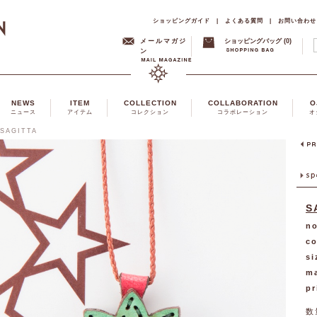
ショッピングガイド
|
よくある質問
|
お問い合わせ
メールマガジ
ショッピングバッグ (0)
ン
NEWS
ITEM
COLLECTION
COLLABORATION
O
ニュース
アイテム
コレクション
コラボレーション
オ
SAGITTA
S
no
co
si
ma
pr
数