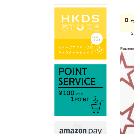
S
Recom