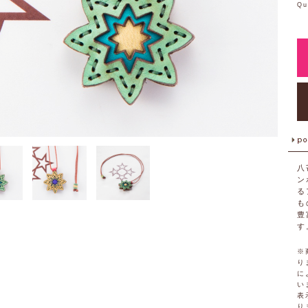
Qu
八
ン
る
も
豊
す
※
り
に
い
表
り