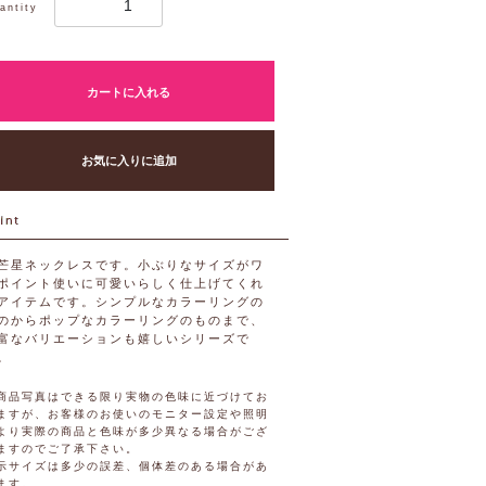
antity
カートに入れる
お気に入りに追加
芒星ネックレスです。小ぶりなサイズがワ
ポイント使いに可愛いらしく仕上げてくれ
アイテムです。シンプルなカラーリングの
のからポップなカラーリングのものまで、
富なバリエーションも嬉しいシリーズで
。
商品写真はできる限り実物の色味に近づけてお
ますが、お客様のお使いのモニター設定や照明
より実際の商品と色味が多少異なる場合がござ
ますのでご了承下さい。
示サイズは多少の誤差、個体差のある場合があ
ます。