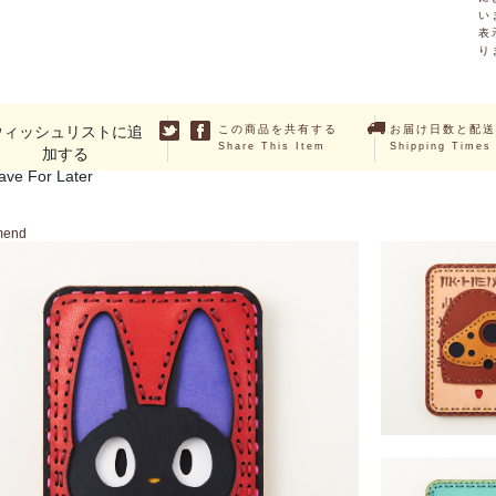
い
表
り
ウィッシュリストに追
この商品を共有する
お届け日数と配送
Share This Item
Shipping Times
加する
ave For Later
mend
「天空の城ラピュタ」
ケース
￥10,780 