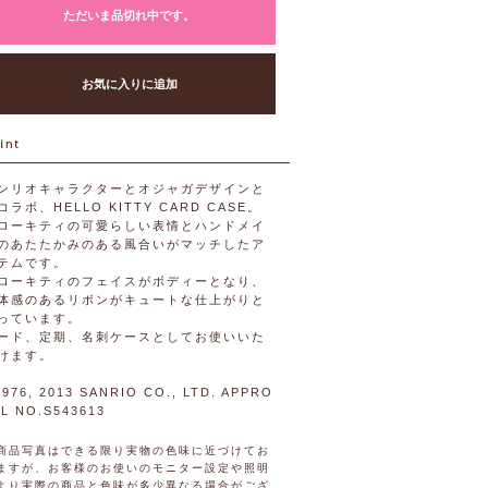
ただいま品切れ中です。
お気に入りに追加
ンリオキャラクターとオジャガデザインと
コラボ、HELLO KITTY CARD CASE。
ローキティの可愛らしい表情とハンドメイ
のあたたかみのある風合いがマッチしたア
テムです。
ローキティのフェイスがボディーとなり、
体感のあるリボンがキュートな仕上がりと
っています。
ード、定期、名刺ケースとしてお使いいた
けます。
976, 2013 SANRIO CO., LTD. APPRO
AL NO.S543613
商品写真はできる限り実物の色味に近づけてお
ますが、お客様のお使いのモニター設定や照明
より実際の商品と色味が多少異なる場合がござ