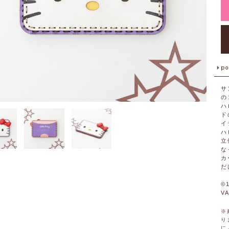
サ
の
ハ
ド
イ
ハ
立
な
カ
だ
©1
V
※
り
に