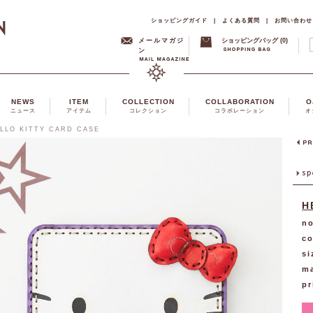
ショッピングガイド
|
よくある質問
|
お問い合わせ
メールマガジ
ショッピングバッグ (0)
ン
NEWS
ITEM
COLLECTION
COLLABORATION
O
ニュース
アイテム
コレクション
コラボレーション
オ
LLO KITTY CARD CASE
H
no
co
si
ma
pr