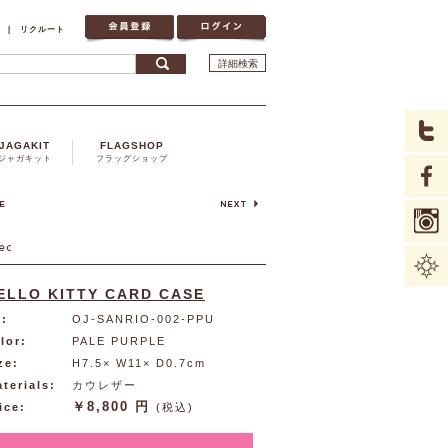
|
リクルート
詳細検索
JAGAKIT
FLAGSHOP
ジャガキット
フラッグショップ
ELLO KITTY CARD CASE
:
OJ-SANRIO-002-PPU
lor:
PALE PURPLE
ze:
H7.5× W11× D0.7cm
terials:
カウレザー
￥8,800 円
ice:
(税込)