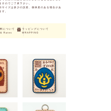
ますのでご了承下さい。
示サイズは多少の誤差、個体差のある場合があ
ます。
料について
ラッピングについて
 & Rates
WRAPPING
ロボット兵パス
「天空の城ラピュタ」飛行石パスケー
ス
（税込）
￥10,780 （税込）