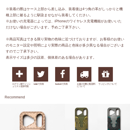
※装着の際はケース上部から差し込み、装着後は4つ角の革がしっかりと機
種上部に被るように馴染ませながら装着してください。
※お使いの充電器によっては、iPhoneのワイヤレス充電機能がお使いいた
だけない場合がございます。予めご了承下さい。
※商品写真はできる限り実物の色味に近づけておりますが、お客様のお使い
のモニター設定や照明により実際の商品と色味が多少異なる場合がございま
すのでご了承下さい。
表示サイズは多少の誤差、個体差のある場合があります。
ログイン後ウィッシ
twitterで共有
facebookで共有
お届け日数と配送料
ラッピングについて
ュリスト追加可能
について
Recommend