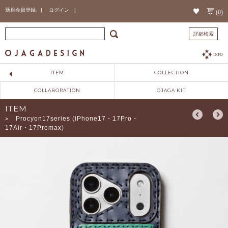
新規会員登録 |
ログイン |
(0)
詳細検索
INFO
ITEM
COLLECTION
COLLABORATION
OJAGA KIT
ITEM
Procyon17series (iPhone17・17Pro・
>
17Air・17Promax)