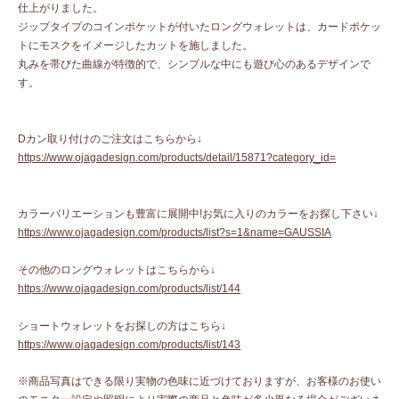
仕上がりました。
ジップタイプのコインポケットが付いたロングウォレットは、カードポケッ
トにモスクをイメージしたカットを施しました。
丸みを帯びた曲線が特徴的で、シンプルな中にも遊び心のあるデザインで
す。
Dカン取り付けのご注文はこちらから↓
https://www.ojagadesign.com/products/detail/15871?category_id=
カラーバリエーションも豊富に展開中!お気に入りのカラーをお探し下さい↓
https://www.ojagadesign.com/products/list?s=1&name=GAUSSIA
その他のロングウォレットはこちらから↓
https://www.ojagadesign.com/products/list/144
ショートウォレットをお探しの方はこちら↓
https://www.ojagadesign.com/products/list/143
※商品写真はできる限り実物の色味に近づけておりますが、お客様のお使い