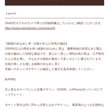
16e対応モデルのカメラ周りの詳細画像はこちらからご確認くださいませ。
https://www.ojagadesign.com/news/34
【姫路の白なめし革 - 伝統が生んだ至高の逸品】
1000年以上の歴史を持つ姫路の白なめし革は、播磨地域の良質な水と職人
の技が融合した特別な製品です。柔らかく美しい薄乳白色の革は、江戸時代
から人気を博し、今なおその独自の風合いで多くの人々に愛されています。
伝統の美しさを感じる姫路の白なめし革と
手縫いのオジャガデザインが融合した魅力を是非体感してください。
[KARIN]
月と星をモチーフにした定番デザイン「KARIN」がiPhone16シリーズにア
ップグレード。
ポケット部分は空に浮かぶ月星と山をデザインし、風景画のような幻想的な