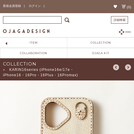
新規会員登録 |
ログイン |
(0)
詳細検索
INFO
ITEM
COLLECTION
COLLABORATION
OJAGA KIT
COLLECTION
KARIN16series (iPhone16e/17e・
>
iPhone16・16Pro・16Plus・16Promax)