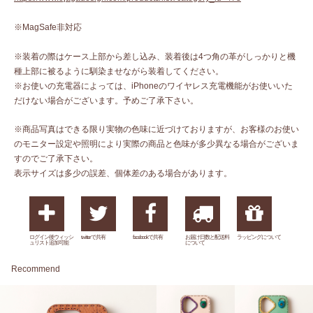
※MagSafe非対応
※装着の際はケース上部から差し込み、装着後は4つ角の革がしっかりと機
種上部に被るように馴染ませながら装着してください。
※お使いの充電器によっては、iPhoneのワイヤレス充電機能がお使いいた
だけない場合がございます。予めご了承下さい。
※商品写真はできる限り実物の色味に近づけておりますが、お客様のお使い
のモニター設定や照明により実際の商品と色味が多少異なる場合がございま
すのでご了承下さい。
表示サイズは多少の誤差、個体差のある場合があります。
ログイン後ウィッシ
twitterで共有
facebookで共有
お届け日数と配送料
ラッピングについて
ュリスト追加可能
について
Recommend