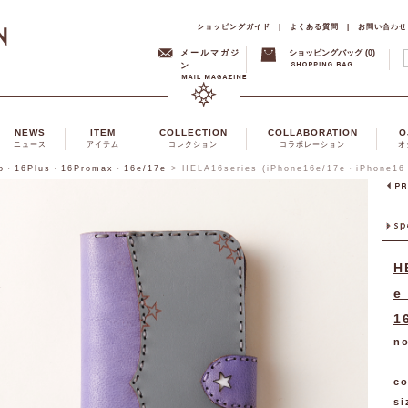
ショッピングガイド
|
よくある質問
|
お問い合わせ
メールマガジ
ショッピングバッグ (0)
ン
NEWS
ITEM
COLLECTION
COLLABORATION
O
ニュース
アイテム
コレクション
コラボレーション
オ
ro・16Plus・16Promax・16e/17e
>
HELA16series (iPhone16e/17e・iPhone1
H
e
1
no
co
si