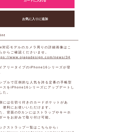
カートに入れる
お気に入りに追加
6e対応モデルのカメラ周りの詳細画像はこ
らからご確認くださいませ。
tps://www.ojagadesign.com/news/34
イアリータイプのiPhone16シリーズが登
。
ンプルで圧倒的な人気を誇る定番の手帳型
ースをiPhone16シリーズにアップデートし
した。
側には仕切り付きのカードポケットがあ
、便利にお使いいただけます。
た、背面のDカンにはストラップやキーホ
ダーをお好みで取り付け可能。
ックストラップ一覧はこちらから↓