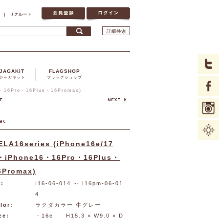
|
リクルート
詳細検索
JAGAKIT
FLAGSHOP
ジャガキット
フラッグショップ
6・16Pro・16Plus・16Promax)
ELA16series (iPhone16e/17
・iPhone16・16Pro・16Plus・
6Promax)
:
I16-06-014
～ I16pm-06-01
4
lor:
ラクダカラー 牛グレー
ze:
・16e H15.3 × W9.0 × D