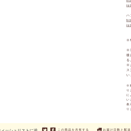
ht
is
ハ
ht
is
※
※
後
る
※
ス
い
※
り
に
い
表
り
ウィッシュリストに追
この商品を共有する
お届け日数と配送