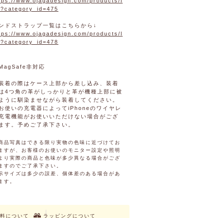
tps://www.ojagadesign.com/products/l
t?category_id=475
ンドストラップ一覧はこちらから↓
tps://www.ojagadesign.com/products/l
t?category_id=478
MagSafe非対応
装着の際はケース上部から差し込み、装着
は4つ角の革がしっかりと革が機種上部に被
ように馴染ませながら装着してください。
お使いの充電器によってiPhoneのワイヤレ
充電機能がお使いいただけない場合がござ
ます。予めご了承下さい。
商品写真はできる限り実物の色味に近づけてお
ますが、お客様のお使いのモニター設定や照明
より実際の商品と色味が多少異なる場合がござ
ますのでご了承下さい。
示サイズは多少の誤差、個体差のある場合があ
ます。
料について
ラッピングについて