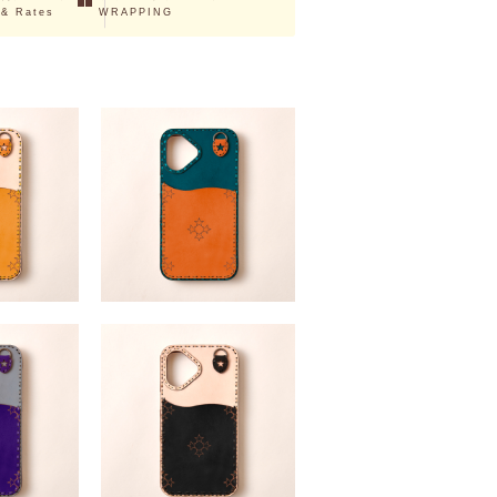
 & Rates
WRAPPING
hone16e/17e・
ELIANE16series (iPhone16e/17e・
o・16Plus・
iPhone16・16Pro・16Plus・
x)
16Promax)
,200 （税込）
￥12,100 ～ ￥13,200 （税込）