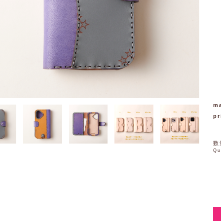
ma
pr
数
Qu