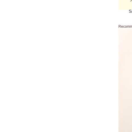
S
Recom