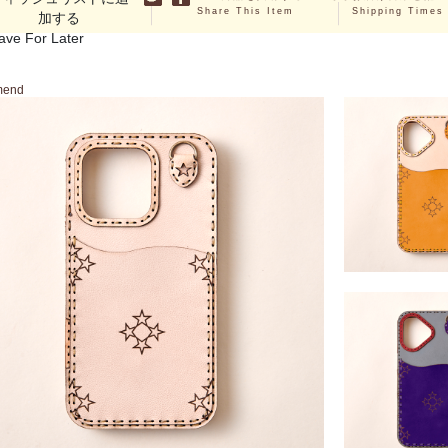
Share This Item
Shipping Times
加する
ave For Later
mend
ELIANE16series (iP
iPhone16・16Pr
16Proma
￥12,100 ～ ￥13