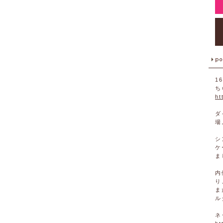
1
ち
ht
ダ
場
シ
ケ
ま
内
り
ま
ル
ネ