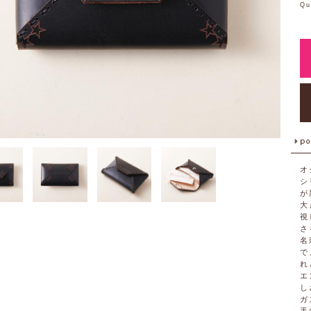
Qu
オ
シ
が
大
視
さ
名
で
れ
エ
し
ガ