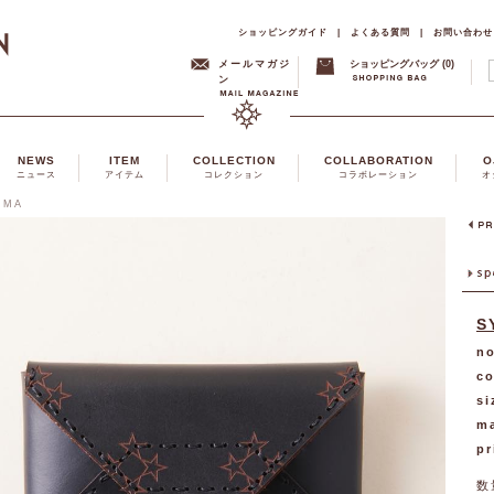
ショッピングガイド
|
よくある質問
|
お問い合わせ
メールマガジ
ショッピングバッグ (0)
ン
NEWS
ITEM
COLLECTION
COLLABORATION
O
ニュース
アイテム
コレクション
コラボレーション
オ
RMA
S
no
co
si
ma
pr
数