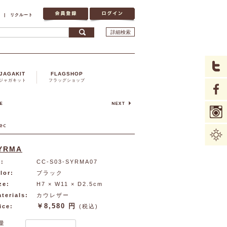
|
リクルート
詳細検索
JAGAKIT
FLAGSHOP
ジャガキット
フラッグショップ
YRMA
:
CC-S03-SYRMA07
lor:
ブラック
ze:
H7 × W11 × D2.5cm
terials:
カウレザー
￥8,580 円
ice:
(税込)
量