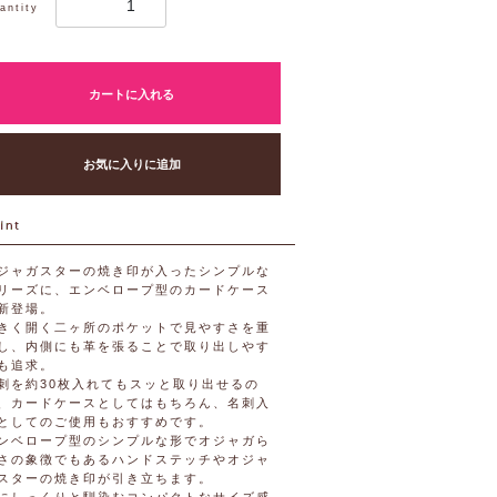
antity
カートに入れる
お気に入りに追加
ジャガスターの焼き印が入ったシンプルな
リーズに、エンベロープ型のカードケース
新登場。
きく開く二ヶ所のポケットで見やすさを重
し、内側にも革を張ることで取り出しやす
も追求。
刺を約30枚入れてもスッと取り出せるの
、カードケースとしてはもちろん、名刺入
としてのご使用もおすすめです。
ンベロープ型のシンプルな形でオジャガら
さの象徴でもあるハンドステッチやオジャ
スターの焼き印が引き立ちます。