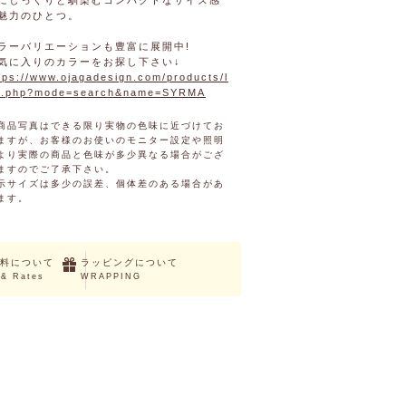
にしっくりと馴染むコンパクトなサイズ感
魅力のひとつ。
ラーバリエーションも豊富に展開中!
気に入りのカラーをお探し下さい↓
tps://www.ojagadesign.com/products/l
st.php?mode=search&name=SYRMA
商品写真はできる限り実物の色味に近づけてお
ますが、お客様のお使いのモニター設定や照明
より実際の商品と色味が多少異なる場合がござ
ますのでご了承下さい。
示サイズは多少の誤差、個体差のある場合があ
ます。
料について
ラッピングについて
 & Rates
WRAPPING