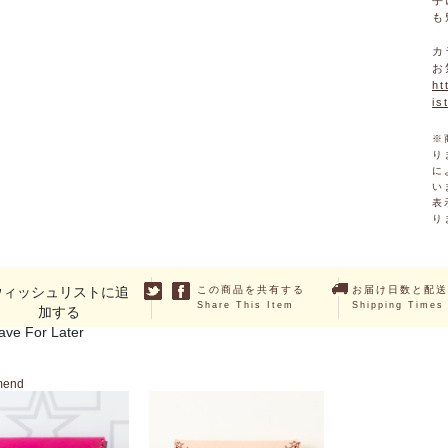
手
も
カ
お
ht
i
※
り
に
い
表
り
ウィッシュリストに追
この商品を共有する
お届け日数と配送
Share This Item
Shipping Times
加する
ave For Later
mend