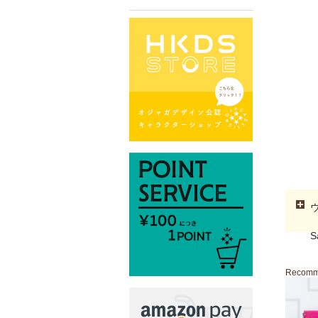
S
Recom