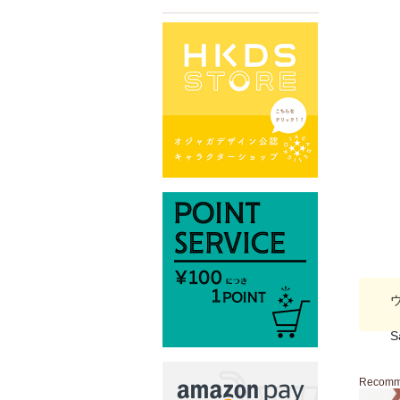
S
Recom