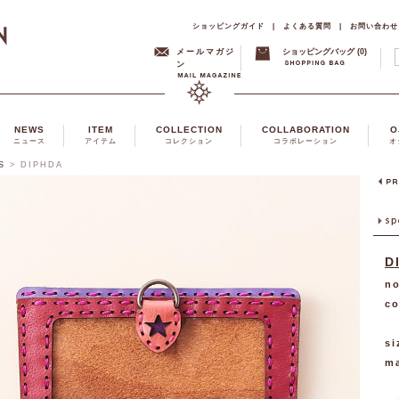
ショッピングガイド
|
よくある質問
|
お問い合わせ
メールマガジ
ショッピングバッグ (0)
ン
NEWS
ITEM
COLLECTION
COLLABORATION
O
ニュース
アイテム
コレクション
コラボレーション
オ
S
>
DIPHDA
D
no
co
si
ma