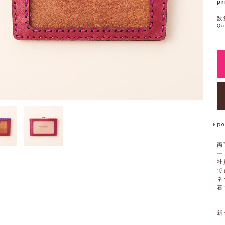
pr
数
Qu
両
ー
社
で
ネ
着
新