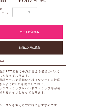
￥7,480 円
ice:
(税込)
量
antity
カートに入れる
お気に入りに追加
面がPET素材で中身が見える横型のパスケ
スとなっております。
員証ケースや通勤など様々なシーンに対応
きるようにD缶を使用しており、
ックストラップやハンドストラップ等が装
できるタイプとなっております。
シーズンを迎える方に特におすすめです。