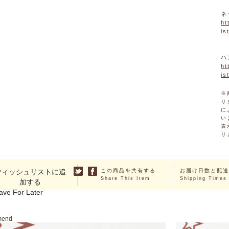
ネ
ht
is
ハ
ht
is
※
り
に
い
表
り
ウィッシュリストに追
この商品を共有する
お届け日数と配送
Share This Item
Shipping Times
加する
ave For Later
mend