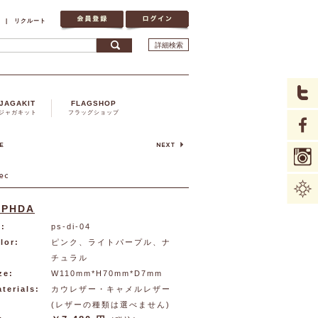
|
リクルート
詳細検索
JAGAKIT
FLAGSHOP
ジャガキット
フラッグショップ
IPHDA
:
ps-di-04
lor:
ピンク、ライトパープル、ナ
チュラル
ze:
W110mm*H70mm*D7mm
terials:
カウレザー・キャメルレザー
(レザーの種類は選べません)