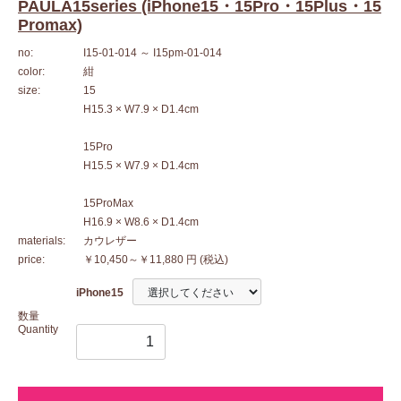
PAULA15series (iPhone15・15Pro・15Plus・15
Promax)
no:
I15-01-014
～ I15pm-01-014
color:
紺
size:
15
H15.3 × W7.9 × D1.4cm
15Pro
H15.5 × W7.9 × D1.4cm
15ProMax
H16.9 × W8.6 × D1.4cm
materials:
カウレザー
price:
￥10,450～￥11,880 円
(税込)
iPhone15
数量
Quantity