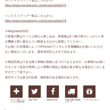
ネックストラップ一覧はこちらから↓
https://www.ojagadesign.com/products/list/475
ハンドストラップ一覧はこちらから↓
https://www.ojagadesign.com/products/list/478
※MagSafe非対応
※装着の際はケース上部から差し込み、装着後は4つ角の革がしっかりと革
が機種上部に被るように馴染ませながら装着してください。
※お使いの充電器によってiPhoneのワイヤレス充電機能がお使いいただけ
ない場合がございます。基本非対応とさせて頂きます。
※商品写真はできる限り実物の色味に近づけておりますが、お客様のお使い
のモニター設定や照明により実際の商品と色味が多少異なる場合がございま
すのでご了承下さい。
表示サイズは多少の誤差、個体差のある場合があります。
ログイン後ウィッシ
twitterで共有
facebookで共有
お届け日数と配送料
ラッピングについて
ュリスト追加可能
について