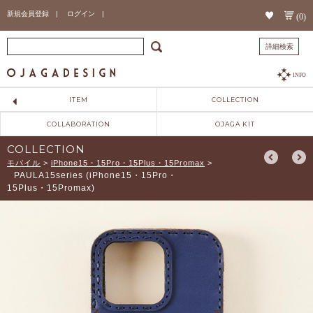
新規会員登録 |
ログイン |
(0)
詳細検索
INFO
ITEM
COLLECTION
COLLABORATION
OJAGA KIT
COLLECTION
モバイル
>
iPhone15・15Pro・15Plus・15Promax
>
PAULA15series (iPhone15・15Pro・
15Plus・15Promax)