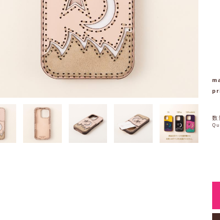
ma
pr
数
Qu