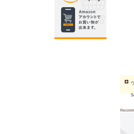
S
Recom