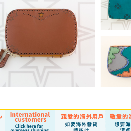
SCUTU
￥18,700 
ALKES
PATRY
￥24,200 （税込）
￥30,800 