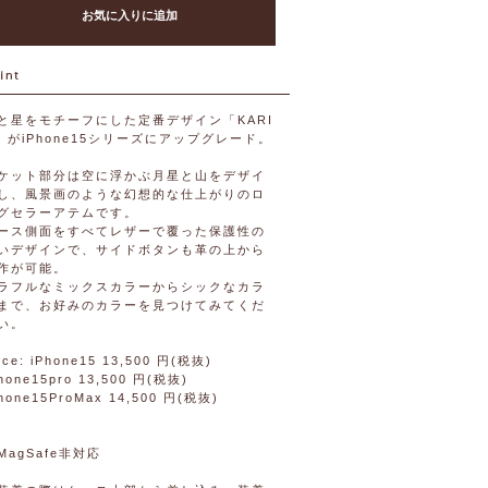
お気に入りに追加
と星をモチーフにした定番デザイン「KARI
」がiPhone15シリーズにアップグレード。
ケット部分は空に浮かぶ月星と山をデザイ
し、風景画のような幻想的な仕上がりのロ
グセラーアテムです。
ース側面をすべてレザーで覆った保護性の
いデザインで、サイドボタンも革の上から
作が可能。
ラフルなミックスカラーからシックなカラ
まで、お好みのカラーを見つけてみてくだ
い。
ice: iPhone15 13,500 円(税抜)
hone15pro 13,500 円(税抜)
Phone15ProMax 14,500 円(税抜)
MagSafe非対応