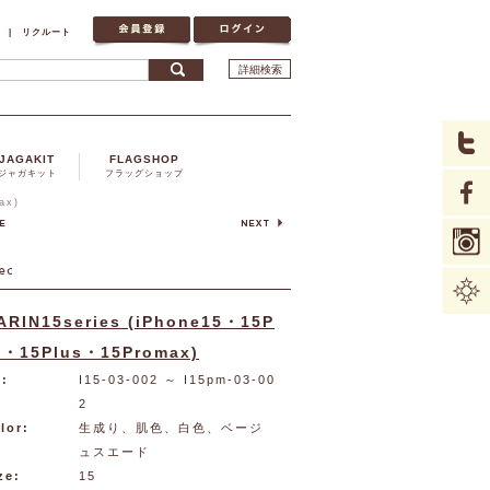
|
リクルート
詳細検索
JAGAKIT
FLAGSHOP
ジャガキット
フラッグショップ
ax)
ARIN15series (iPhone15・15P
o・15Plus・15Promax)
:
I15-03-002
～ I15pm-03-00
2
lor:
生成り、肌色、白色、ベージ
ュスエード
ze:
15