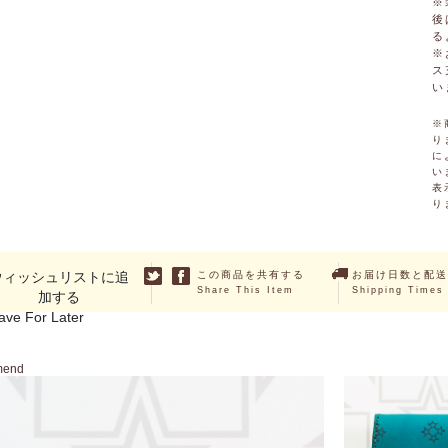
※
後
る
※
ス
い
※
り
に
い
表
り
ウィッシュリストに追
この商品を共有する
お届け日数と配送
Share This Item
Shipping Times
加する
ave For Later
mend