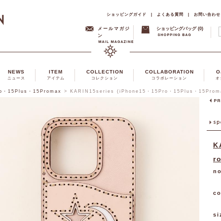
ショッピングガイド
|
よくある質問
|
お問い合わせ
メールマガジ
ショッピングバッグ (0)
ン
NEWS
ITEM
COLLECTION
COLLABORATION
O
ニュース
アイテム
コレクション
コラボレーション
オ
ro・15Plus・15Promax
>
KARIN15series (iPhone15・15Pro・15Plus・15Prom
K
r
no
co
si