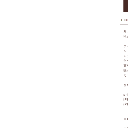
月
N
ポ
ン
ン
ケ
高
操
カ
ー
さ
pr
iP
i
※