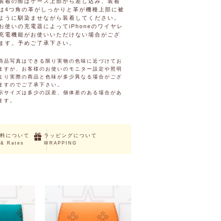
装着の際はケース上部から差し込み、装着
は4つ角の革がしっかりと革が機種上部に被
ように馴染ませながら装着してください。
お使いの充電器によってiPhoneのワイヤレ
充電機能がお使いいただけない場合がござ
ます。予めご了承下さい。
商品写真はできる限り実物の色味に近づけてお
ますが、お客様のお使いのモニター設定や照明
より実際の商品と色味が多少異なる場合がござ
ますのでご了承下さい。
示サイズは多少の誤差、個体差のある場合があ
ます。
料について
ラッピングについて
 & Rates
WRAPPING