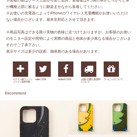
※装着の際はケース上部から差し込み、装着後は4つ角の革がしっかりと革
が機種上部に被るように馴染ませながら装着してください。
※お使いの充電器によってiPhoneのワイヤレス充電機能がお使いいただけ
ない場合がございます。基本非対応とさせて頂きます。
※商品写真はできる限り実物の色味に近づけておりますが、お客様のお使い
のモニター設定や照明により実際の商品と色味が多少異なる場合がございま
すのでご了承下さい。
表示サイズは多少の誤差、個体差のある場合があります。
ログイン後ウィッシ
twitterで共有
facebookで共有
お届け日数と配送料
ラッピングについて
ュリスト追加可能
について
Recommend