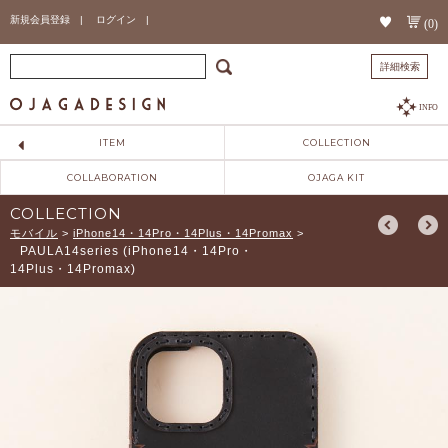
新規会員登録 |
ログイン |
(0)
詳細検索
INFO
ITEM
COLLECTION
COLLABORATION
OJAGA KIT
COLLECTION
モバイル
>
iPhone14・14Pro・14Plus・14Promax
>
PAULA14series (iPhone14・14Pro・
14Plus・14Promax)