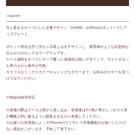
月と星をモチーフにした定番デザイン「KARIN」がiPhone14シリーズにア
ップグレード。
ポケット部分は空に浮かぶ月星と山をデザインし、風景画のような幻想的な
仕上がりのロングセラーアテムです。
ケース側面をすべてレザーで覆った保護性の高いデザインで、サイドボタン
も革の上から操作が可能。
カラフルなミックスカラーからシックなカラーまで、お好みのカラーを見つ
けてみてください。
※MagSafe非対応
※装着の際はケース上部から差し込み、装着後は4つ角の革がしっかりと革
が機種上部に被るように馴染ませながら装着してください。
※お使いの充電器によってiPhoneのワイヤレス充電機能がお使いいただけ
ない場合がございます。予めご了承下さい。