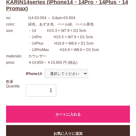
KARIN14series (iPhone14・14Pro・14Plus・14
Promax)
no:
I14-03-004
～ I14pm-03-004
color:
緑色、あずき色、ペール緑、ペール黄色
size:
・14 H15.3 × W7.9 × D1.5cm
・14Pro H15.5 × W7.9 × D1.5cm
・14Plus H16.9 × W8.6 × D1.5cm
・14ProMax H16.9 × W8.6 × D1.5cm
materials:
カウレザー
price:
￥14,850～￥15,950 円
(税込)
iPhone14
数量
Quantity
カートに入れる
お気に入りに追加