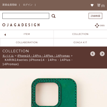
新規会員登録 |
ログイン |
(0)
詳細検索
INFO
ITEM
COLLECTION
COLLABORATION
OJAGA KIT
COLLECTION
モバイル
>
iPhone14・14Pro・14Plus・14Promax
>
KARIN14series (iPhone14・14Pro・14Plus・
14Promax)