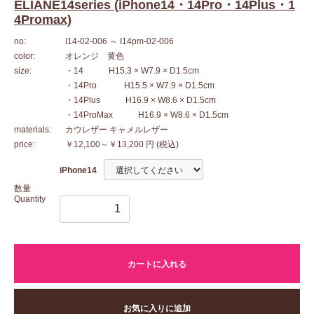
ELIANE14series (iPhone14・14Pro・14Plus・1
4Promax)
no:
I14-02-006
～ I14pm-02-006
color:
オレンジ 黄色
size:
・14 H15.3 × W7.9 × D1.5cm
・14Pro H15.5 × W7.9 × D1.5cm
・14Plus H16.9 × W8.6 × D1.5cm
・14ProMax H16.9 × W8.6 × D1.5cm
materials:
カウレザー キャメルレザー
price:
￥12,100～￥13,200 円
(税込)
iPhone14
数量
Quantity
カートに入れる
お気に入りに追加