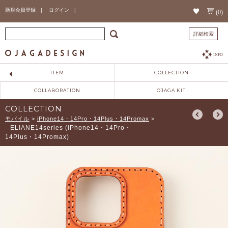
新規会員登録 |
ログイン |
(0)
詳細検索
INFO
ITEM
COLLECTION
COLLABORATION
OJAGA KIT
COLLECTION
モバイル
>
iPhone14・14Pro・14Plus・14Promax
>
ELIANE14series (iPhone14・14Pro・
14Plus・14Promax)