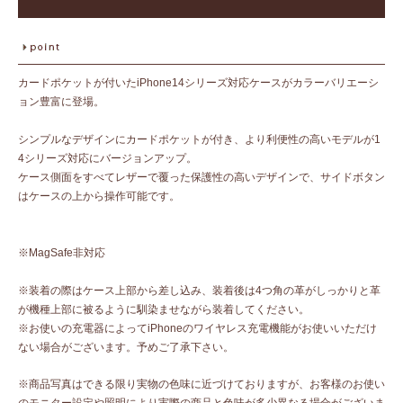
カードポケットが付いたiPhone14シリーズ対応ケースがカラーバリエーシ
ョン豊富に登場。
シンプルなデザインにカードポケットが付き、より利便性の高いモデルが1
4シリーズ対応にバージョンアップ。
ケース側面をすべてレザーで覆った保護性の高いデザインで、サイドボタン
はケースの上から操作可能です。
※MagSafe非対応
※装着の際はケース上部から差し込み、装着後は4つ角の革がしっかりと革
が機種上部に被るように馴染ませながら装着してください。
※お使いの充電器によってiPhoneのワイヤレス充電機能がお使いいただけ
ない場合がございます。予めご了承下さい。
※商品写真はできる限り実物の色味に近づけておりますが、お客様のお使い