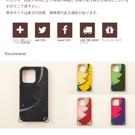
のモニター設定や照明により実際の商品と色味が多少異なる場合がございま
すのでご了承下さい。
表示サイズは多少の誤差、個体差のある場合があります。
ログイン後ウィッシ
twitterで共有
facebookで共有
お届け日数と配送料
ラッピングについて
ュリスト追加可能
について
Recommend