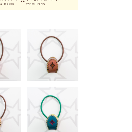
 & Rates
WRAPPING
JUNO
（税込）
￥3,190 （税込）