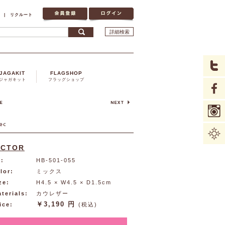
|
リクルート
詳細検索
JAGAKIT
FLAGSHOP
ジャガキット
フラッグショップ
ICTOR
:
HB-501-055
lor:
ミックス
ze:
H4.5 × W4.5 × D1.5cm
terials:
カウレザー
￥3,190 円
ice:
(税込)