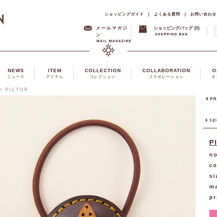
ショッピングガイド
|
よくある質問
|
お問い合わせ
メールマガジ
ショッピングバッグ (0)
ン
NEWS
ITEM
COLLECTION
COLLABORATION
O
ニュース
アイテム
コレクション
コラボレーション
オ
>
PICTOR
P
no
co
si
ma
pr