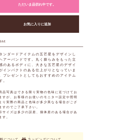
ただいま品切れ中です。
お気に入りに追加
タンダードアイテムの五芒星をデザインし
ヘアーバンドです。丸く膨らみをもった立
感のあるボディに、大きな五芒星のデザイ
がインパクトのある仕上がりとなっていま
。プレゼントとしてもおすすめのアイテム
す。
商品写真はできる限り実物の色味に近づけてお
ますが、お客様のお使いのモニター設定や照明
より実際の商品と色味が多少異なる場合がござ
ますのでご了承下さい。
示サイズは多少の誤差、個体差のある場合があ
ます。
料について
ラッピングについて