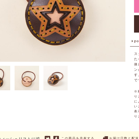
ス
た
体
ン
す
で
※
り
に
い
表
り
この商品を共有する
お届け日数と配送