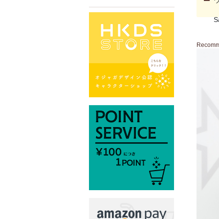
S
Recom