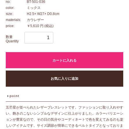
no:
BT-501-036
color:
ミックス
size:
H2.5× W27× D0.8cm
materials:
カウレザー
price:
￥5,610 円
(税込)
数量
Quantity
カートに入れる
お気に入りに追加
五芒星が並べられたレザーブレスレットです。ファッションに取り入れやす
い、飽きのこないシンプルなデザインに仕上がりました。カラーバリエーシ
ョンが豊富なので、その日の気分やコーディネートで色を変えてみるのも楽
しいアイテムです。サイズ調節が簡単にできるベルトタイプとなっておりま