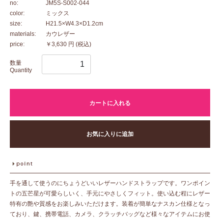
no:
JM5S-S002-044
color:
ミックス
size:
H21.5×W4.3×D1.2cm
materials:
カウレザー
price:
￥3,630 円
(税込)
数量
Quantity
カートに入れる
お気に入りに追加
手を通して使うのにちょうどいいレザーハンドストラップです。ワンポイン
トの五芒星が可愛らしいく、手元にやさしくフィット。使い込む程にレザー
特有の艶や質感をお楽しみいただけます。装着が簡単なナスカン仕様となっ
ており、鍵、携帯電話、カメラ、クラッチバッグなど様々なアイテムにお使