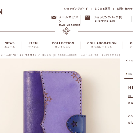
ショッピングガイド
|
よくある質問
|
お問い合わせ
メールマガジ
ショッピングバッグ (0)
ン
NEWS
ITEM
COLLECTION
COLLABORATION
O
ニュース
アイテム
コレクション
コラボレーション
オ
・13・13Pro・13ProMax
>
HELA (iPhone13mini・13・13Pro・13ProMax)
H
o
no
co
si