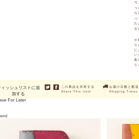
ス
っ
ら
っ
た
さ
※
り
に
い
表
り
ウィッシュリストに追
この商品を共有する
お届け日数と配送
Share This Item
Shipping Times
加する
ave For Later
mend