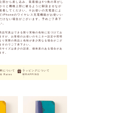
上部から差し込み、装着後は4つ角の革がし
かりと機種上部に被るように馴染ませなが
装着してください。※お使いの充電器によ
てiPhoneのワイヤレス充電機能がお使いい
だけない場合がございます。予めご了承下
い。
商品写真はできる限り実物の色味に近づけてお
ますが、お客様のお使いのモニター設定や照明
より実際の商品と色味が多少異なる場合がござ
ますのでご了承下さい。
示サイズは多少の誤差、個体差のある場合があ
ます。
料について
ラッピングについて
 & Rates
WRAPPING