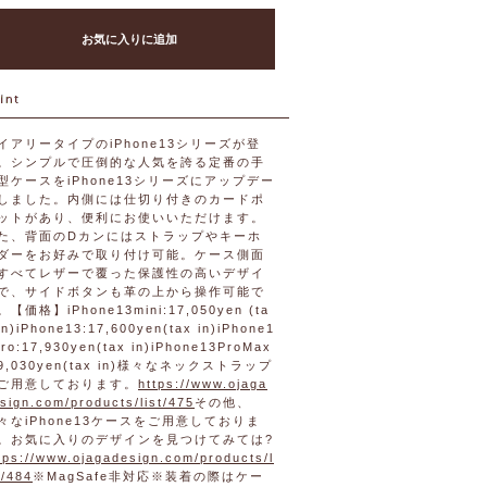
お気に入りに追加
イアリータイプのiPhone13シリーズが登
。シンプルで圧倒的な人気を誇る定番の手
型ケースをiPhone13シリーズにアップデー
しました。内側には仕切り付きのカードポ
ットがあり、便利にお使いいただけます。
た、背面のDカンにはストラップやキーホ
ダーをお好みで取り付け可能。ケース側面
すべてレザーで覆った保護性の高いデザイ
で、サイドボタンも革の上から操作可能で
。【価格】iPhone13mini:17,050yen (ta
in)iPhone13:17,600yen(tax in)iPhone1
ro:17,930yen(tax in)iPhone13ProMax
19,030yen(tax in)様々なネックストラップ
ご用意しております。
https://www.ojaga
sign.com/products/list/475
その他、
々なiPhone13ケースをご用意しておりま
。お気に入りのデザインを見つけてみては?
tps://www.ojagadesign.com/products/l
t/484
※MagSafe非対応※装着の際はケー