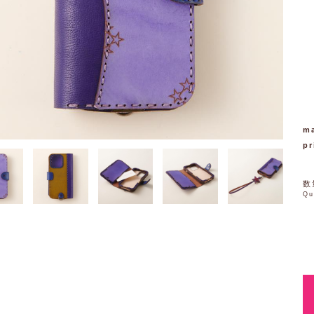
ma
pr
数
Qu