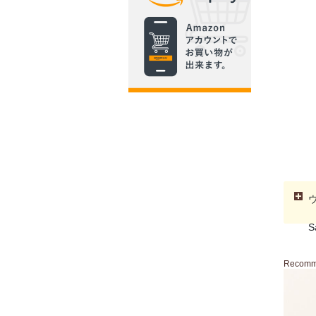
S
Recom