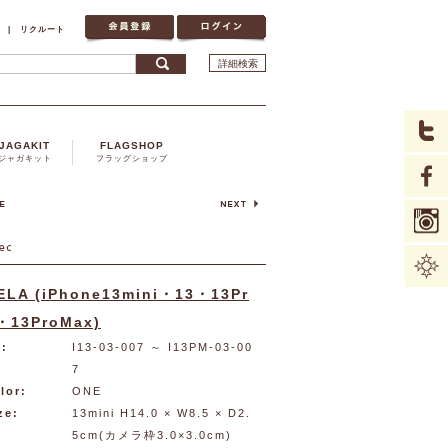
|
リクルート
詳細検索
JAGAKIT
FLAGSHOP
ジャガキット
フラッグショップ
ELA (iPhone13mini・13・13Pr
・13ProMax)
:
I13-03-007
～ I13PM-03-00
7
lor:
ONE
ze:
13mini H14.0 × W8.5 × D2.
5cm(カメラ枠3.0×3.0cm)