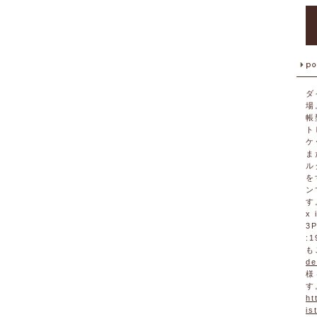
ダ
場
帳
ト
ケ
ま
ル
を
ン
す
x 
3P
:
も
de
様
す
ht
is