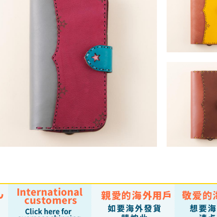
HELA (iPhone13mi
13ProMa
￥17,050 ～ ￥19
HELA (iPhone13mi
HELA (iPhone13mini・13・13Pro・13ProMax)
13ProMa
￥17,050 ～ ￥19,030 （税込）
￥17,050 ～ ￥19