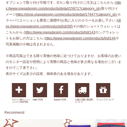
オプションで取り付け可能です。Dカン取り付けのご注文はこちらから↓
http
s://www.ojagadesign.com/products/detail/15871?category_id=
取り付けイ
メージ
https://shop.ojagadesign.com/products/detail/17447?category_id=
カ
ラーバリエーションも豊富に展開中!お気に入りのカラーをお探し下さい↓
htt
ps://www.ojagadesign.com/products/list/395
その他のショートウォレットは
こちらから↓
https://www.ojagadesign.com/products/list/143
ロングウォレッ
トをお探しの方はこちら↓
https://www.ojagadesign.com/products/list/144
※
写真掲載の小物は含まれません。
※商品写真はできる限り実物の色味に近づけておりますが、お客様のお使い
のモニター設定や照明により実際の商品と色味が多少異なる場合がございま
すのでご了承下さい。
表示サイズは多少の誤差、個体差のある場合があります。
ログイン後ウィッシ
twitterで共有
facebookで共有
お届け日数と配送料
ラッピングについて
ュリスト追加可能
について
Recommend