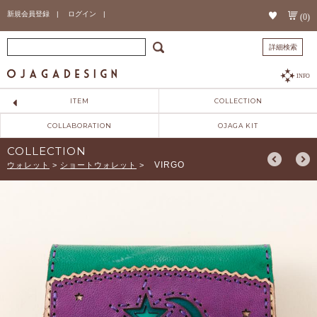
新規会員登録 |
ログイン |
(0)
詳細検索
INFO
ITEM
COLLECTION
COLLABORATION
OJAGA KIT
COLLECTION
VIRGO
ウォレット
>
ショートウォレット
>