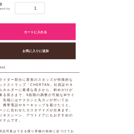
量
antity
カートに入れる
お気に入りに追加
ライダー部分に星形のスタッズが特徴的な
ックストラップ「CHERTAN」社員証やネ
ムホルダーに最適な長さから、斜めがけが
来る長さまで、9段階の調整が可能なMサイ
。先端にはナスカンと丸カンが付いてお
、携帯電話やキーキャップを着けたりと、
ーンに合わせたカスタマイズが出来ます。
ジネスシーン、アウトドアにもおすすめの
イテムです。
商品写真はできる限り実物の色味に近づけてお