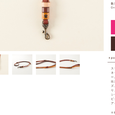
数
Qu
ス
ネ
ー
出
ズ
り
シ
ビ
ア
※