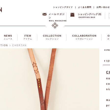
ショッピングガイド
|
よくある質問
|
お問い合わせ
メールマガジ
ショッピングバッグ (0)
ン
NEWS
ITEM
COLLECTION
COLLABORATION
O
ニュース
アイテム
コレクション
コラボレーション
オ
CTION
>
CHERTAN
C
no
co
si
ma
pr