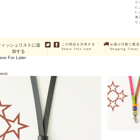
り
に
い
表
り
ウィッシュリストに追
この商品を共有する
お届け日数と配送
Share This Item
Shipping Times
加する
ave For Later
mend
CHERTAN 