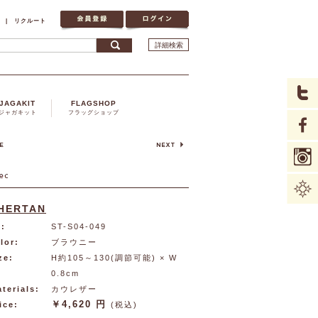
|
リクルート
詳細検索
JAGAKIT
FLAGSHOP
ジャガキット
フラッグショップ
HERTAN
:
ST-S04-049
lor:
ブラウニー
ze:
H約105～130(調節可能) × W
0.8cm
terials:
カウレザー
￥4,620 円
ice:
(税込)