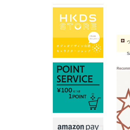
S
Recom