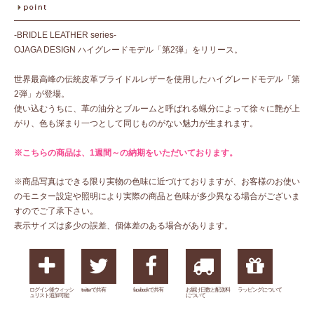
-BRIDLE LEATHER series-
OJAGA DESIGN ハイグレードモデル「第2弾」をリリース。
世界最高峰の伝統皮革ブライドルレザーを使用したハイグレードモデル「第
2弾」が登場。
使い込むうちに、革の油分とブルームと呼ばれる蝋分によって徐々に艶が上
がり、色も深まり一つとして同じものがない魅力が生まれます。
※こちらの商品は、1週間～の納期をいただいております。
※商品写真はできる限り実物の色味に近づけておりますが、お客様のお使い
のモニター設定や照明により実際の商品と色味が多少異なる場合がございま
すのでご了承下さい。
表示サイズは多少の誤差、個体差のある場合があります。
ログイン後ウィッシ
twitterで共有
facebookで共有
お届け日数と配送料
ラッピングについて
ュリスト追加可能
について