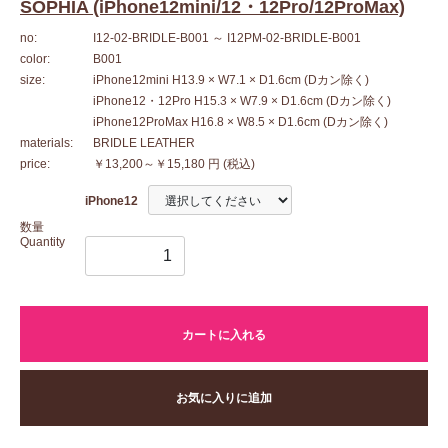
SOPHIA (iPhone12mini/12・12Pro/12ProMax)
no:
I12-02-BRIDLE-B001
～ I12PM-02-BRIDLE-B001
color:
B001
size:
iPhone12mini H13.9 × W7.1 × D1.6cm (Dカン除く)
iPhone12・12Pro H15.3 × W7.9 × D1.6cm (Dカン除く)
iPhone12ProMax H16.8 × W8.5 × D1.6cm (Dカン除く)
materials:
BRIDLE LEATHER
price:
￥13,200～￥15,180 円
(税込)
iPhone12
数量
Quantity
カートに入れる
お気に入りに追加