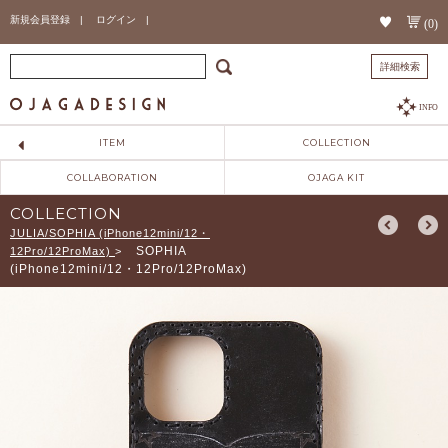
新規会員登録 |
ログイン |
(0)
詳細検索
INFO
ITEM
COLLECTION
COLLABORATION
OJAGA KIT
COLLECTION
JULIA/SOPHIA (iPhone12mini/12・
SOPHIA
12Pro/12ProMax)
>
(iPhone12mini/12・12Pro/12ProMax)