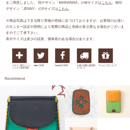
をご用意しました。 同デザイン「MARIANNA」のMサイズは
こちら
。焼印
デザイン「JENNY」のSサイズは
こちら
。
※商品写真はできる限り実物の色味に近づけておりますが、お客様のお使い
のモニター設定や照明により実際の商品と色味が多少異なる場合がございま
すのでご了承下さい。
表示サイズは多少の誤差、個体差のある場合があります。
ログイン後ウィッシ
twitterで共有
facebookで共有
お届け日数と配送料
ラッピングについて
ュリスト追加可能
について
Recommend