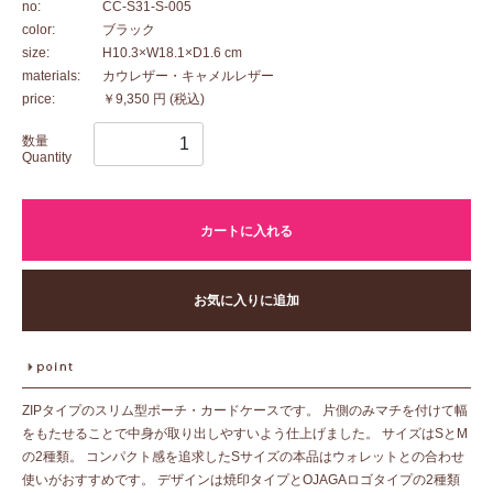
no:
CC-S31-S-005
color:
ブラック
size:
H10.3×W18.1×D1.6 cm
materials:
カウレザー・キャメルレザー
price:
￥9,350 円
(税込)
数量
Quantity
カートに入れる
お気に入りに追加
ZIPタイプのスリム型ポーチ・カードケースです。 片側のみマチを付けて幅
をもたせることで中身が取り出しやすいよう仕上げました。 サイズはSとM
の2種類。 コンパクト感を追求したSサイズの本品はウォレットとの合わせ
使いがおすすめです。 デザインは焼印タイプとOJAGAロゴタイプの2種類