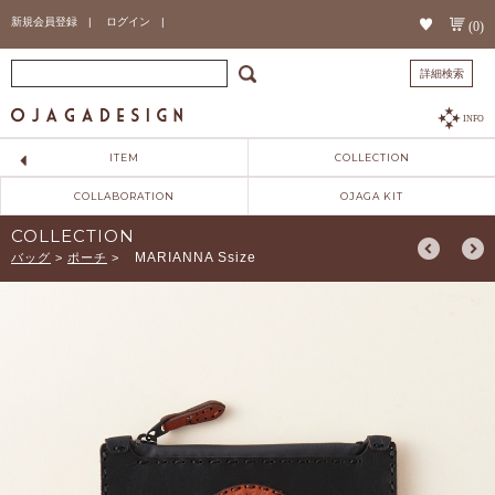
新規会員登録 |
ログイン |
(0)
詳細検索
INFO
ITEM
COLLECTION
COLLABORATION
OJAGA KIT
COLLECTION
MARIANNA Ssize
バッグ
>
ポーチ
>