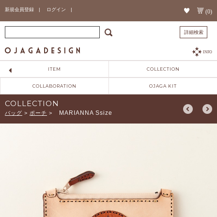
新規会員登録 |
ログイン |
(0)
詳細検索
INFO
ITEM
COLLECTION
COLLABORATION
OJAGA KIT
COLLECTION
MARIANNA Ssize
バッグ
>
ポーチ
>