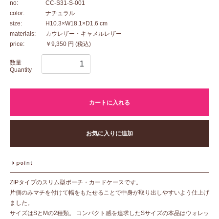
no:
CC-S31-S-001
color:
ナチュラル
size:
H10.3×W18.1×D1.6 cm
materials:
カウレザー・キャメルレザー
price:
￥9,350 円
(税込)
数量
Quantity
カートに入れる
お気に入りに追加
ZIPタイプのスリム型ポーチ・カードケースです。
片側のみマチを付けて幅をもたせることで中身が取り出しやすいよう仕上げ
ました。
サイズはSとMの2種類。 コンパクト感を追求したSサイズの本品はウォレッ