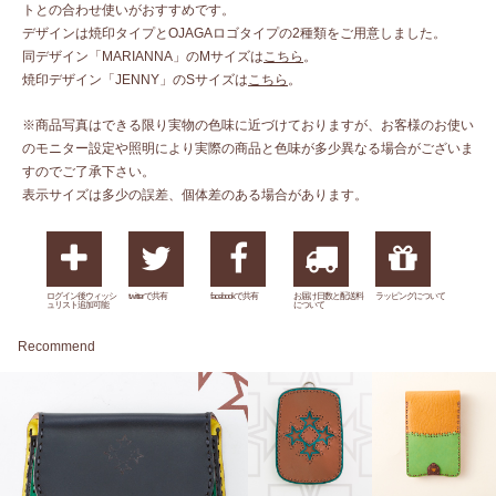
トとの合わせ使いがおすすめです。
デザインは焼印タイプとOJAGAロゴタイプの2種類をご用意しました。
同デザイン「MARIANNA」のMサイズは
こちら
。
焼印デザイン「JENNY」のSサイズは
こちら
。
※商品写真はできる限り実物の色味に近づけておりますが、お客様のお使い
のモニター設定や照明により実際の商品と色味が多少異なる場合がございま
すのでご了承下さい。
表示サイズは多少の誤差、個体差のある場合があります。
ログイン後ウィッシ
twitterで共有
facebookで共有
お届け日数と配送料
ラッピングについて
ュリスト追加可能
について
Recommend