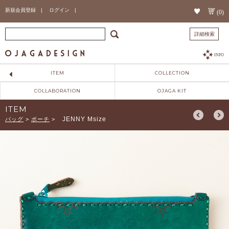
新規会員登録 |
ログイン |
(0)
詳細検索
INFO
ITEM
COLLECTION
COLLABORATION
OJAGA KIT
ITEM
JENNY Msize
バッグ
>
ポーチ
>