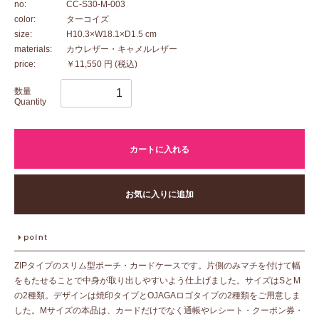
no:
CC-S30-M-003
color:
ターコイズ
size:
H10.3×W18.1×D1.5 cm
materials:
カウレザー・キャメルレザー
price:
￥11,550 円
(税込)
数量
Quantity
カートに入れる
お気に入りに追加
ZIPタイプのスリム型ポーチ・カードケースです。片側のみマチを付けて幅
をもたせることで中身が取り出しやすいよう仕上げました。サイズはSとM
の2種類。デザインは焼印タイプとOJAGAロゴタイプの2種類をご用意しま
した。Mサイズの本品は、カードだけでなく通帳やレシート・クーポン券・