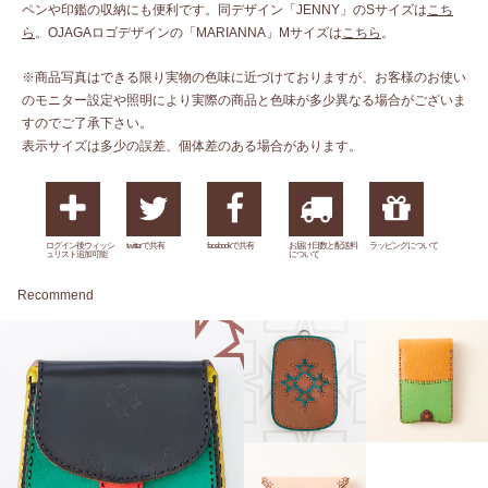
ペンや印鑑の収納にも便利です。同デザイン「JENNY」のSサイズは
こち
ら
。OJAGAロゴデザインの「MARIANNA」Mサイズは
こちら
。
※商品写真はできる限り実物の色味に近づけておりますが、お客様のお使い
のモニター設定や照明により実際の商品と色味が多少異なる場合がございま
すのでご了承下さい。
表示サイズは多少の誤差、個体差のある場合があります。
ログイン後ウィッシ
twitterで共有
facebookで共有
お届け日数と配送料
ラッピングについて
ュリスト追加可能
について
Recommend