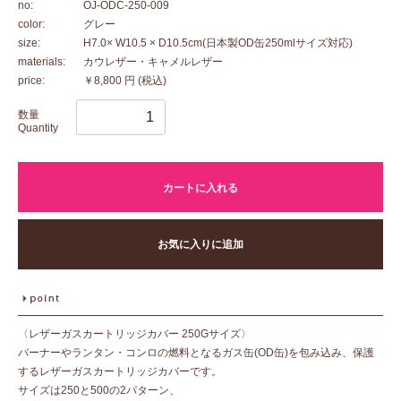
no:
OJ-ODC-250-009
color:
グレー
size:
H7.0× W10.5 × D10.5cm(日本製OD缶250mlサイズ対応)
materials:
カウレザー・キャメルレザー
price:
￥8,800 円
(税込)
数量
Quantity
カートに入れる
お気に入りに追加
〈レザーガスカートリッジカバー 250Gサイズ〉
バーナーやランタン・コンロの燃料となるガス缶(OD缶)を包み込み、保護
するレザーガスカートリッジカバーです。
サイズは250と500の2パターン、