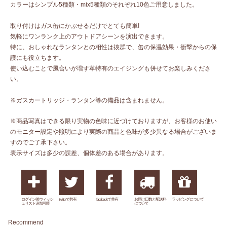
カラーはシンプル5種類・mix5種類のそれぞれ10色ご用意しました。
取り付けはガス缶にかぶせるだけでとても簡単!
気軽にワンランク上のアウトドアシーンを演出できます。
特に、おしゃれなランタンとの相性は抜群で、缶の保温効果・衝撃からの保
護にも役立ちます。
使い込むことで風合いが増す革特有のエイジングも併せてお楽しみくださ
い。
※ガスカートリッジ・ランタン等の備品は含まれません。
※商品写真はできる限り実物の色味に近づけておりますが、お客様のお使い
のモニター設定や照明により実際の商品と色味が多少異なる場合がございま
すのでご了承下さい。
表示サイズは多少の誤差、個体差のある場合があります。
ログイン後ウィッシ
twitterで共有
facebookで共有
お届け日数と配送料
ラッピングについて
ュリスト追加可能
について
Recommend