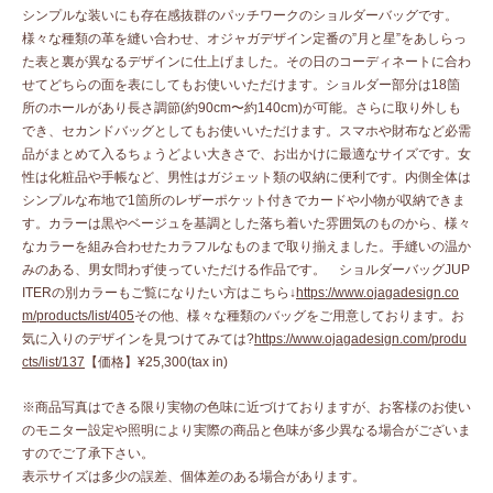
シンプルな装いにも存在感抜群のパッチワークのショルダーバッグです。
様々な種類の革を縫い合わせ、オジャガデザイン定番の”月と星”をあしらっ
た表と裏が異なるデザインに仕上げました。その日のコーディネートに合わ
せてどちらの面を表にしてもお使いいただけます。ショルダー部分は18箇
所のホールがあり長さ調節(約90cm〜約140cm)が可能。さらに取り外しも
でき、セカンドバッグとしてもお使いいただけます。スマホや財布など必需
品がまとめて入るちょうどよい大きさで、お出かけに最適なサイズです。女
性は化粧品や手帳など、男性はガジェット類の収納に便利です。内側全体は
シンプルな布地で1箇所のレザーポケット付きでカードや小物が収納できま
す。カラーは黒やベージュを基調とした落ち着いた雰囲気のものから、様々
なカラーを組み合わせたカラフルなものまで取り揃えました。手縫いの温か
みのある、男女問わず使っていただける作品です。 ショルダーバッグJUP
ITERの別カラーもご覧になりたい方はこちら↓
https://www.ojagadesign.co
m/products/list/405
その他、様々な種類のバッグをご用意しております。お
気に入りのデザインを見つけてみては?
https://www.ojagadesign.com/produ
cts/list/137
【価格】¥25,300(tax in)
※商品写真はできる限り実物の色味に近づけておりますが、お客様のお使い
のモニター設定や照明により実際の商品と色味が多少異なる場合がございま
すのでご了承下さい。
表示サイズは多少の誤差、個体差のある場合があります。