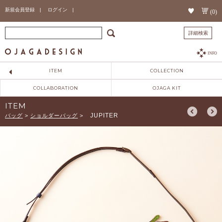
新規会員登録 |
ログイン |
(0)
詳細検索
INFO
ITEM
COLLECTION
COLLABORATION
OJAGA KIT
ITEM
JUPITER
バッグ
>
ショルダーバッグ
>