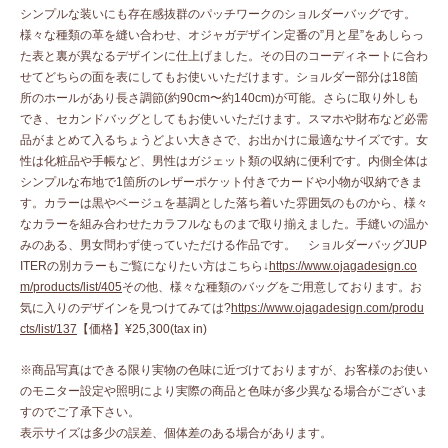
シンプルな装いにも存在感抜群のパッチワークのショルダーバッグです。
様々な種類の革を縫い合わせ、オジャガデザイン定番の”月と星”をあしらっ
た表と裏が異なるデザインに仕上げました。その日のコーディネートに合わ
せてどちらの面を表にしてもお使いいただけます。ショルダー部分は18箇
所のホールがあり長さ調節(約90cm〜約140cm)が可能。さらに取り外しも
でき、セカンドバッグとしてもお使いいただけます。スマホや財布など必需
品がまとめて入るちょうどよい大きさで、お出かけに最適なサイズです。女
性は化粧品や手帳など、男性はガジェット類の収納に便利です。内側全体は
シンプルな布地で1箇所のレザーポケット付きでカードや小物が収納できま
す。カラーは黒やベージュを基調とした落ち着いた雰囲気のものから、様々
なカラーを組み合わせたカラフルなものまで取り揃えました。手縫いの温か
みのある、男女問わず使っていただける作品です。 ショルダーバッグJUP
ITERの別カラーもご覧になりたい方はこちら↓
https://www.ojagadesign.co
m/products/list/405
その他、様々な種類のバッグをご用意しております。お
気に入りのデザインを見つけてみては?
https://www.ojagadesign.com/produ
cts/list/137
【価格】¥25,300(tax in)
※商品写真はできる限り実物の色味に近づけておりますが、お客様のお使い
のモニター設定や照明により実際の商品と色味が多少異なる場合がございま
すのでご了承下さい。
表示サイズは多少の誤差、個体差のある場合があります。