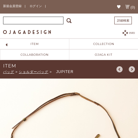
新規会員登録 |
ログイン |
(0)
詳細検索
INFO
ITEM
COLLECTION
COLLABORATION
OJAGA KIT
ITEM
JUPITER
バッグ
>
ショルダーバッグ
>