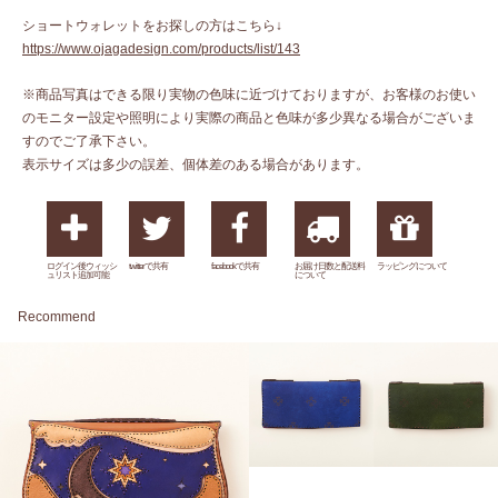
ショートウォレットをお探しの方はこちら↓
https://www.ojagadesign.com/products/list/143
※商品写真はできる限り実物の色味に近づけておりますが、お客様のお使い
のモニター設定や照明により実際の商品と色味が多少異なる場合がございま
すのでご了承下さい。
表示サイズは多少の誤差、個体差のある場合があります。
ログイン後ウィッシ
twitterで共有
facebookで共有
お届け日数と配送料
ラッピングについて
ュリスト追加可能
について
Recommend