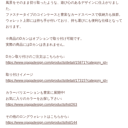
風景をそのまま切り取ったような、遊び心のあるデザインに仕上がりまし
た。
ファスナータイプのコインケースと豊富なカードスペースで収納力も抜群。
ウォレット上部には持ち手が付いており、持ち運びにも便利な仕様となって
おります。
※商品のDカンはオプションで取り付け可能です。
実際の商品にはDカンは含まれません。
Dカン取り付けのご注文はこちらから↓
https://www.ojagadesign.com/products/detail/15871?category_id=
取り付けイメージ
https://www.ojagadesign.com/products/detail/17315?category_id=
カラーバリエーションも豊富に展開中!
お気に入りのカラーをお探し下さい↓
https://www.ojagadesign.com/products/list/263
その他のロングウォレットはこちらから↓
https://www.ojagadesign.com/products/list/144