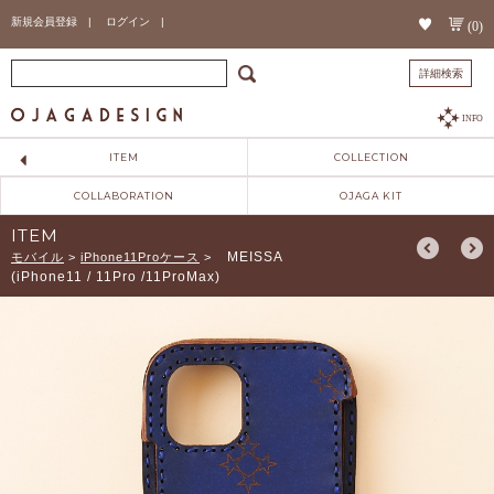
新規会員登録 |
ログイン |
(0)
詳細検索
INFO
ITEM
COLLECTION
COLLABORATION
OJAGA KIT
ITEM
MEISSA
モバイル
>
iPhone11Proケース
>
(iPhone11 / 11Pro /11ProMax)