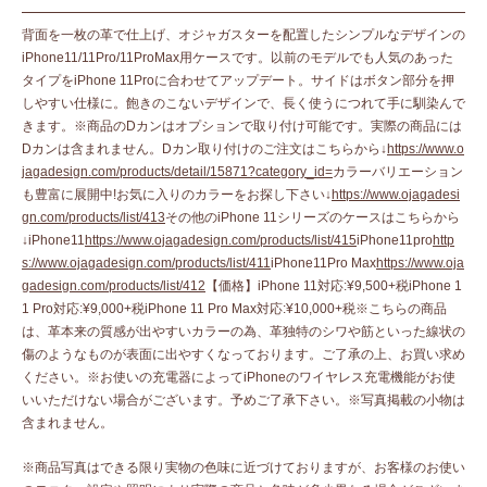
背面を一枚の革で仕上げ、オジャガスターを配置したシンプルなデザインの
iPhone11/11Pro/11ProMax用ケースです。以前のモデルでも人気のあった
タイプをiPhone 11Proに合わせてアップデート。サイドはボタン部分を押
しやすい仕様に。飽きのこないデザインで、長く使うにつれて手に馴染んで
きます。※商品のDカンはオプションで取り付け可能です。実際の商品には
Dカンは含まれません。Dカン取り付けのご注文はこちらから↓
https://www.o
jagadesign.com/products/detail/15871?category_id=
カラーバリエーション
も豊富に展開中!お気に入りのカラーをお探し下さい↓
https://www.ojagadesi
gn.com/products/list/413
その他のiPhone 11シリーズのケースはこちらから
↓iPhone11
https://www.ojagadesign.com/products/list/415
iPhone11pro
http
s://www.ojagadesign.com/products/list/411
iPhone11Pro Max
https://www.oja
gadesign.com/products/list/412
【価格】iPhone 11対応:¥9,500+税iPhone 1
1 Pro対応:¥9,000+税iPhone 11 Pro Max対応:¥10,000+税※こちらの商品
は、革本来の質感が出やすいカラーの為、革独特のシワや筋といった線状の
傷のようなものが表面に出やすくなっております。ご了承の上、お買い求め
ください。※お使いの充電器によってiPhoneのワイヤレス充電機能がお使
いいただけない場合がございます。予めご了承下さい。※写真掲載の小物は
含まれません。
※商品写真はできる限り実物の色味に近づけておりますが、お客様のお使い