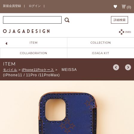
新規会員登録 |
ログイン |
(0)
詳細検索
INFO
ITEM
COLLECTION
COLLABORATION
OJAGA KIT
ITEM
MEISSA
モバイル
>
iPhone11Proケース
>
(iPhone11 / 11Pro /11ProMax)