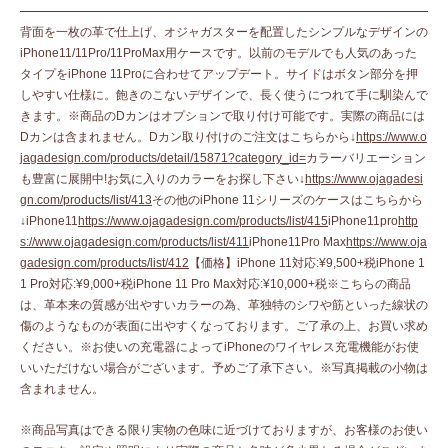
背面を一枚の革で仕上げ、オジャガスターを配置したシンプルなデザインの
iPhone11/11Pro/11ProMax用ケースです。以前のモデルでも人気のあった
タイプをiPhone 11Proに合わせてアップデート。サイドはボタン部分を押
しやすい仕様に。飽きのこないデザインで、長く使うにつれて手に馴染んで
きます。※商品のDカンはオプションで取り付け可能です。実際の商品には
Dカンは含まれません。Dカン取り付けのご注文はこちらから↓
https://www.o
jagadesign.com/products/detail/15871?category_id=
カラーバリエーション
も豊富に展開中!お気に入りのカラーをお探し下さい↓
https://www.ojagadesi
gn.com/products/list/413
その他のiPhone 11シリーズのケースはこちらから
↓iPhone11
https://www.ojagadesign.com/products/list/415
iPhone11pro
http
s://www.ojagadesign.com/products/list/411
iPhone11Pro Max
https://www.oja
gadesign.com/products/list/412
【価格】iPhone 11対応:¥9,500+税iPhone 1
1 Pro対応:¥9,000+税iPhone 11 Pro Max対応:¥10,000+税※こちらの商品
は、革本来の質感が出やすいカラーの為、革独特のシワや筋といった線状の
傷のようなものが表面に出やすくなっております。ご了承の上、お買い求め
ください。※お使いの充電器によってiPhoneのワイヤレス充電機能がお使
いいただけない場合がございます。予めご了承下さい。※写真掲載の小物は
含まれません。
※商品写真はできる限り実物の色味に近づけておりますが、お客様のお使い