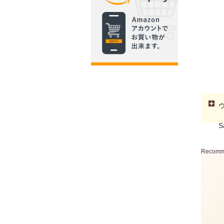
S
Recom