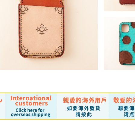
ALUDRA (iPhone1
/11ProMa
￥11,000 ～ ￥12
GYPSY (iPhone1
ALUDRA (iPhone11 / 11Pro /11ProMax)
/11ProMa
￥11,000 ～ ￥12,100 （税込）
￥11,550 ～ ￥12