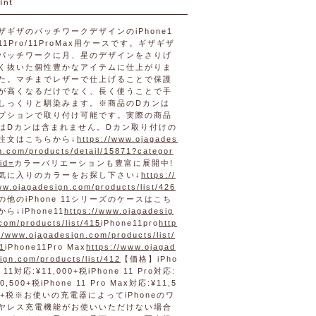
ザギザのパッチワークデザインのiPhone1
/11Pro/11ProMax用ケースです。ギザギザ
パッチワークに月、星のデザインをさりげ
く抜いた個性豊かなアイテムに仕上がりま
た。マチまでレザーで仕上げることで保護
が高くなるだけでなく、長く使うことで手
しっくりと馴染みます。※商品のDカンは
プションで取り付け可能です。実際の商品
はDカンは含まれません。Dカン取り付けの
注文はこちらから↓
https://www.ojagades
n.com/products/detail/15871?categor
id=
カラーバリエーションも豊富に展開中!
気に入りのカラーをお探し下さい↓
https://
w.ojagadesign.com/products/list/426
の他のiPhone 11シリーズのケースはこち
から↓iPhone11
https://www.ojagadesig
com/products/list/415
iPhone11pro
http
//www.ojagadesign.com/products/list/
1
iPhone11Pro Max
https://www.ojagad
ign.com/products/list/412
【価格】iPho
e 11対応:¥11,000+税iPhone 11 Pro対応:
0,500+税iPhone 11 Pro Max対応:¥11,5
0+税※お使いの充電器によってiPhoneのワ
ヤレス充電機能がお使いいただけない場合