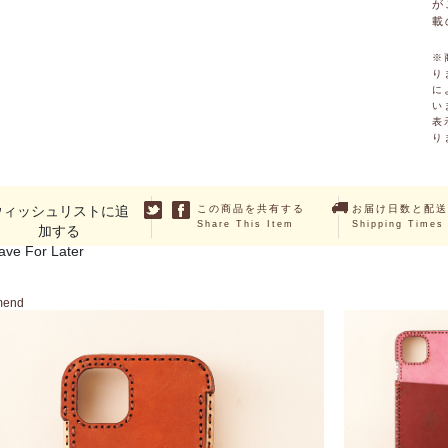
が
載
※
り
に
い
表
り
ウィッシュリストに追
この商品を共有する
お届け日数と配送
Share This Item
Shipping Times
加する
ave For Later
mend