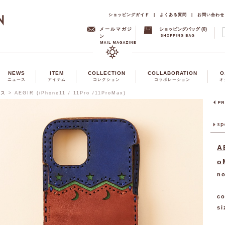
ショッピングガイド
|
よくある質問
|
お問い合わせ
メールマガジ
ショッピングバッグ (0)
ン
NEWS
ITEM
COLLECTION
COLLABORATION
O
ニュース
アイテム
コレクション
コラボレーション
オ
ース
>
AEGIR (iPhone11 / 11Pro /11ProMax)
A
o
no
co
si