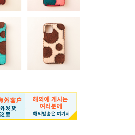
1 / 11Pro
GYPSY (iPhone11 / 11Pro
x)
/11ProMax)
,100 （税込）
￥11,550 ～ ￥12,650 （税込）
1 / 11Pro
GYPSY (iPhone11 / 11Pro
x)
/11ProMax)
,650 （税込）
￥11,550 ～ ￥12,650 （税込）