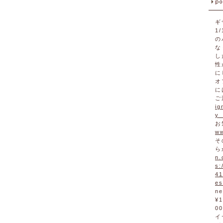
ギ
1
の
な
し
性
に
オ
に
ご
ig
y_
お
ww
そ
ら
n.
s:
41
es
n
¥1
0
イ