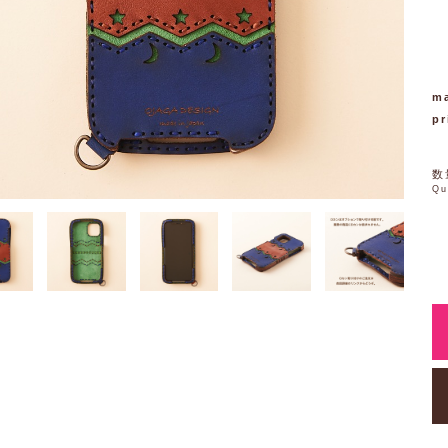
ma
pr
数
Qu