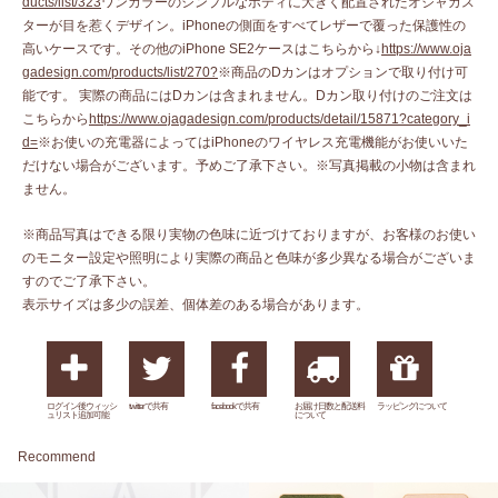
ducts/list/323
ワンカラーのシンプルなボディに大きく配置されたオジャガス
ターが目を惹くデザイン。iPhoneの側面をすべてレザーで覆った保護性の
高いケースです。その他のiPhone SE2ケースはこちらから↓
https://www.oja
gadesign.com/products/list/270?
※商品のDカンはオプションで取り付け可
能です。 実際の商品にはDカンは含まれません。Dカン取り付けのご注文は
こちらから
https://www.ojagadesign.com/products/detail/15871?category_i
d=
※お使いの充電器によってはiPhoneのワイヤレス充電機能がお使いいた
だけない場合がございます。予めご了承下さい。※写真掲載の小物は含まれ
ません。
※商品写真はできる限り実物の色味に近づけておりますが、お客様のお使い
のモニター設定や照明により実際の商品と色味が多少異なる場合がございま
すのでご了承下さい。
表示サイズは多少の誤差、個体差のある場合があります。
ログイン後ウィッシ
twitterで共有
facebookで共有
お届け日数と配送料
ラッピングについて
ュリスト追加可能
について
Recommend