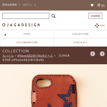
新規会員登録 |
ログイン |
(0)
詳細検索
INFO
ITEM
COLLECTION
COLLABORATION
OJAGA KIT
COLLECTION
OJAGA
モバイル
>
iPhoneSE2/8/7/6s/6ケース
>
STAR (iPhoneSE2/8/7/6s/6)