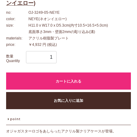
ンイエロー)
no:
OJ-3249-05-NEYE
color:
NEYE(ネオンイエロー)
size:
H11.0 x W17.0 x D5.3cm(内寸10.5×16.5×5.0cm)
底面厚さ3mm・壁面2mmの彫り込み(溝)
materials:
アクリル樹脂製プレート
price:
￥4,932 円
(税込)
数量
Quantity
カートに入れる
お気に入りに追加
オジャガスターロゴをあしらったアクリル製クリアケースが登場。