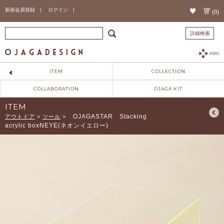
新規会員登録 |
ログイン |
(0)
詳細検索
INFO
ITEM
COLLECTION
COLLABORATION
OJAGA KIT
ITEM
OJAGASTAR Stacking
アウトドア
>
ツール
>
acrylic boxNEYE(ネオンイエロー)