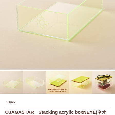
OJAGASTAR Stacking acrylic boxNEYE(ネオ