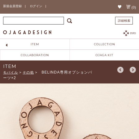
新規会員登録 |
ログイン |
(0)
詳細検索
INFO
ITEM
COLLECTION
COLLABORATION
OJAGA KIT
ITEM
BELINDA専用オプションパ
モバイル
>
その他
>
ーツ×2