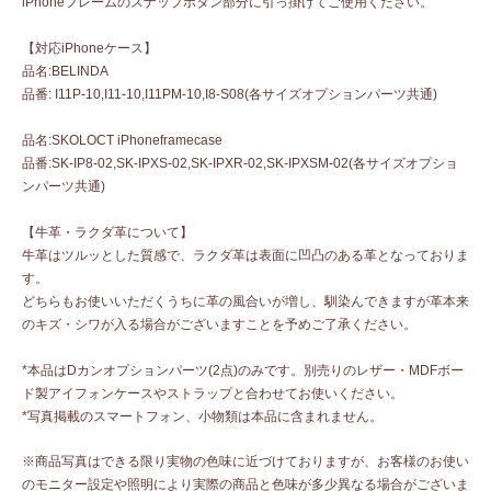
iPhoneフレームのスナップボタン部分に引っ掛けてご使用ください。
【対応iPhoneケース】
品名:BELINDA
品番: I11P-10,I11-10,I11PM-10,I8-S08(各サイズオプションパーツ共通)
品名:SKOLOCT iPhoneframecase
品番:SK-IP8-02,SK-IPXS-02,SK-IPXR-02,SK-IPXSM-02(各サイズオプショ
ンパーツ共通)
【牛革・ラクダ革について】
牛革はツルッとした質感で、ラクダ革は表面に凹凸のある革となっておりま
す。
どちらもお使いいただくうちに革の風合いが増し、馴染んできますが革本来
のキズ・シワが入る場合がございますことを予めご了承ください。
*本品はDカンオプションパーツ(2点)のみです。別売りのレザー・MDFボー
ド製アイフォンケースやストラップと合わせてお使いください。
*写真掲載のスマートフォン、小物類は本品に含まれません。
※商品写真はできる限り実物の色味に近づけておりますが、お客様のお使い
のモニター設定や照明により実際の商品と色味が多少異なる場合がございま