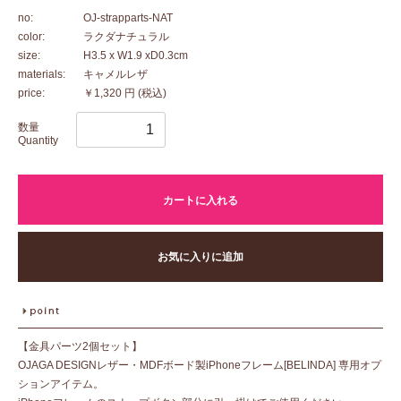
no:
OJ-strapparts-NAT
color:
ラクダナチュラル
size:
H3.5 x W1.9 xD0.3cm
materials:
キャメルレザ
price:
￥1,320 円
(税込)
数量
Quantity
カートに入れる
お気に入りに追加
【金具パーツ2個セット】
OJAGA DESIGNレザー・MDFボード製iPhoneフレーム[BELINDA] 専用オプ
ションアイテム。