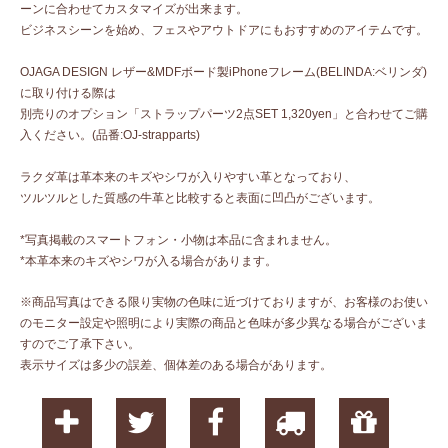
ーンに合わせてカスタマイズが出来ます。
ビジネスシーンを始め、フェスやアウトドアにもおすすめのアイテムです。
OJAGA DESIGN レザー&MDFボード製iPhoneフレーム(BELINDA:ベリンダ)
に取り付ける際は
別売りのオプション「ストラップパーツ2点SET 1,320yen」と合わせてご購
入ください。(品番:OJ-strapparts)
ラクダ革は革本来のキズやシワが入りやすい革となっており、
ツルツルとした質感の牛革と比較すると表面に凹凸がございます。
*写真掲載のスマートフォン・小物は本品に含まれません。
*本革本来のキズやシワが入る場合があります。
※商品写真はできる限り実物の色味に近づけておりますが、お客様のお使い
のモニター設定や照明により実際の商品と色味が多少異なる場合がございま
すのでご了承下さい。
表示サイズは多少の誤差、個体差のある場合があります。