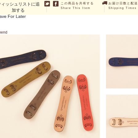
ウィッシュリストに追
この商品を共有する
お届け日数と配送
Share This Item
Shipping Times
加する
ave For Later
mend
Mask Belt 
￥1,815 