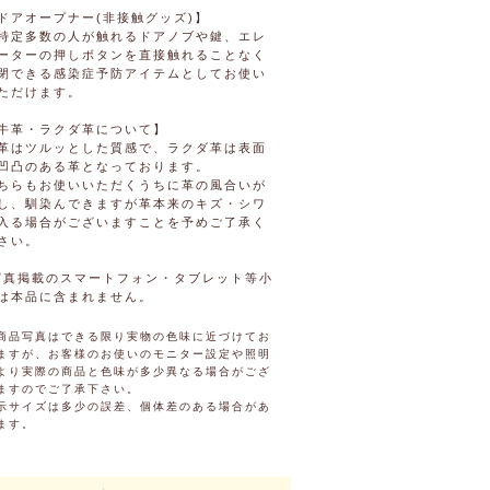
ドアオープナー(非接触グッズ)】
特定多数の人が触れるドアノブや鍵、エレ
ーターの押しボタンを直接触れることなく
閉できる感染症予防アイテムとしてお使い
ただけます。
牛革・ラクダ革について】
革はツルッとした質感で、ラクダ革は表面
凹凸のある革となっております。
ちらもお使いいただくうちに革の風合いが
し、馴染んできますが革本来のキズ・シワ
入る場合がございますことを予めご了承く
さい。
写真掲載のスマートフォン・タブレット等小
は本品に含まれません。
商品写真はできる限り実物の色味に近づけてお
ますが、お客様のお使いのモニター設定や照明
より実際の商品と色味が多少異なる場合がござ
ますのでご了承下さい。
示サイズは多少の誤差、個体差のある場合があ
ます。