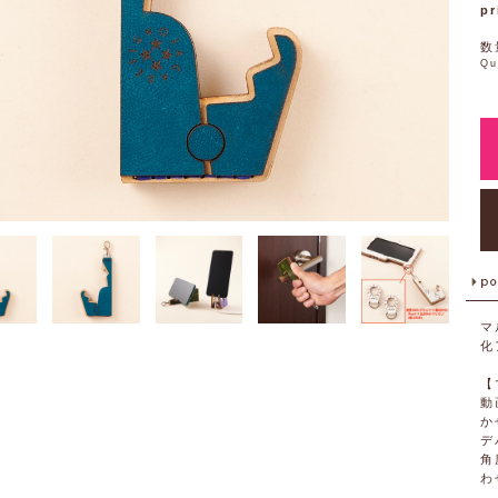
pr
数
Qu
マ
化
【
動
か
デ
角
わ