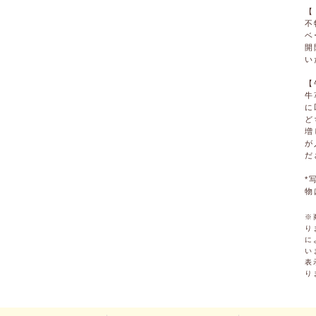
【
不
ベ
開
い
【
牛
に
ど
増
が
だ
*
物
※
り
に
い
表
り