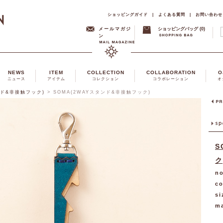
ショッピングガイド
|
よくある質問
|
お問い合わせ
メールマガジ
ショッピングバッグ (0)
ン
NEWS
ITEM
COLLECTION
COLLABORATION
O
ニュース
アイテム
コレクション
コラボレーション
オ
ンド&非接触フック)
>
SOMA(2WAYスタンド&非接触フック)
S
ク
no
co
si
ma