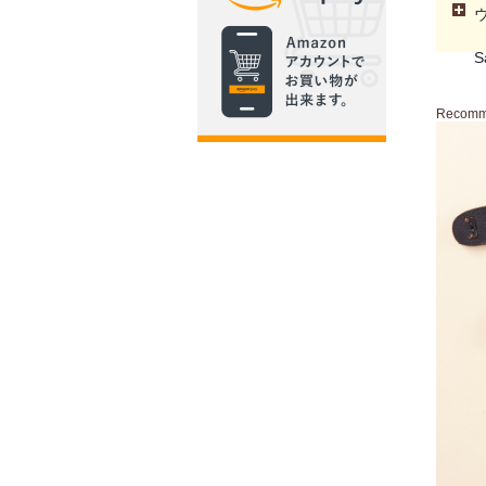
S
Recom