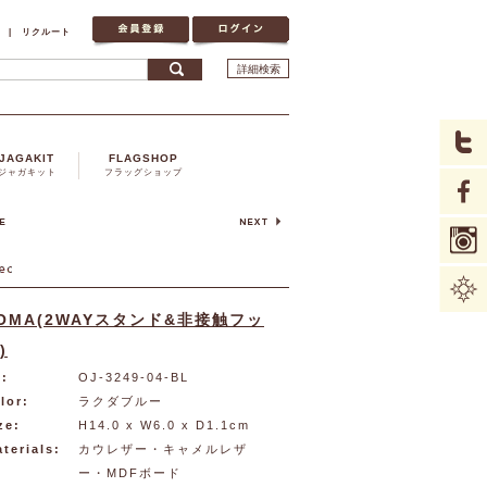
|
リクルート
詳細検索
JAGAKIT
FLAGSHOP
ジャガキット
フラッグショップ
OMA(2WAYスタンド&非接触フッ
)
:
OJ-3249-04-BL
lor:
ラクダブルー
ze:
H14.0 x W6.0 x D1.1cm
terials:
カウレザー・キャメルレザ
ー・MDFボード