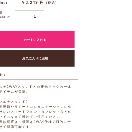
￥3,249 円
ice:
(税込)
量
antity
カートに入れる
お気に入りに追加
ルチ2WAYスタンドと非接触フックの一体
アイテムが登場。
マルチスタンド】
画視聴やリモートコミュニケーションに欠
せないスマートフォン・タブレットなどの
バイスを立て掛けてご使用ください。
度は縦置き・横置き2WAY仕様で目的に合
せて調節可能です。