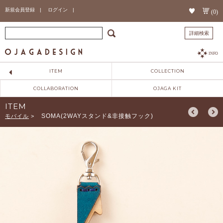
新規会員登録 |
ログイン |
(0)
詳細検索
INFO
ITEM
COLLECTION
COLLABORATION
OJAGA KIT
ITEM
SOMA(2WAYスタンド&非接触フック)
モバイル
>