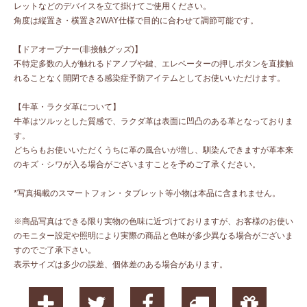
レットなどのデバイスを立て掛けてご使用ください。
角度は縦置き・横置き2WAY仕様で目的に合わせて調節可能です。
【ドアオープナー(非接触グッズ)】
不特定多数の人が触れるドアノブや鍵、エレベーターの押しボタンを直接触
れることなく開閉できる感染症予防アイテムとしてお使いいただけます。
【牛革・ラクダ革について】
牛革はツルッとした質感で、ラクダ革は表面に凹凸のある革となっておりま
す。
どちらもお使いいただくうちに革の風合いが増し、馴染んできますが革本来
のキズ・シワが入る場合がございますことを予めご了承ください。
*写真掲載のスマートフォン・タブレット等小物は本品に含まれません。
※商品写真はできる限り実物の色味に近づけておりますが、お客様のお使い
のモニター設定や照明により実際の商品と色味が多少異なる場合がございま
すのでご了承下さい。
表示サイズは多少の誤差、個体差のある場合があります。