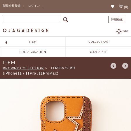
新規会員登録 |
ログイン |
(0)
詳細検索
INFO
ITEM
COLLECTION
COLLABORATION
OJAGA KIT
ITEM
OJAGA STAR
BROWNY COLLECTION
>
(iPhone11 / 11Pro /11ProMax)