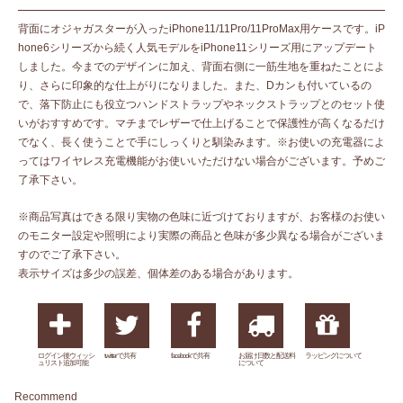
背面にオジャガスターが入ったiPhone11/11Pro/11ProMax用ケースです。iP
hone6シリーズから続く人気モデルをiPhone11シリーズ用にアップデート
しました。今までのデザインに加え、背面右側に一筋生地を重ねたことによ
り、さらに印象的な仕上がりになりました。また、Dカンも付いているの
で、落下防止にも役立つハンドストラップやネックストラップとのセット使
いがおすすめです。マチまでレザーで仕上げることで保護性が高くなるだけ
でなく、長く使うことで手にしっくりと馴染みます。※お使いの充電器によ
ってはワイヤレス充電機能がお使いいただけない場合がございます。予めご
了承下さい。
※商品写真はできる限り実物の色味に近づけておりますが、お客様のお使い
のモニター設定や照明により実際の商品と色味が多少異なる場合がございま
すのでご了承下さい。
表示サイズは多少の誤差、個体差のある場合があります。
ログイン後ウィッシ
twitterで共有
facebookで共有
お届け日数と配送料
ラッピングについて
ュリスト追加可能
について
Recommend