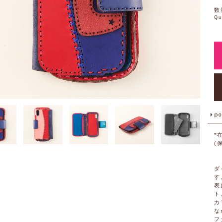
数
Qu
*
(
ダ
す
表
ト
カ
な
フ