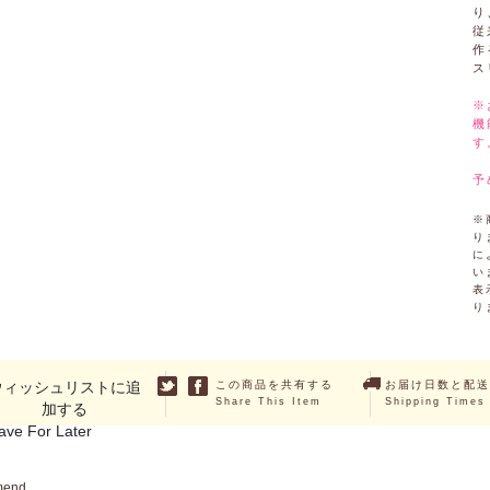
り
従
作
ス
※
機
す
予
※
り
に
い
表
り
ウィッシュリストに追
この商品を共有する
お届け日数と配送
Share This Item
Shipping Times
加する
ave For Later
mend