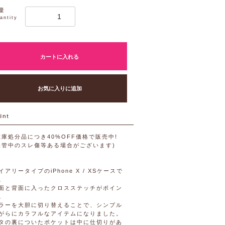
量
antity
カートに入れる
お気に入りに追加
在庫処分品につき40%OFF価格で販売中!
保管中のスレ傷等ある場合がございます)
イアリータイプのiPhone X / XSケースで
。
面と背面に入ったクロスステッチがポイン
。
ラーを大胆に切り替えることで、シンプル
がらにカラフルなアイテムになりました。
タの裏についたポケットは中に仕切りがあ