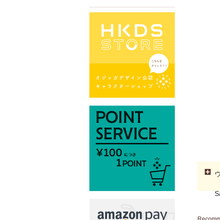
S
Recom