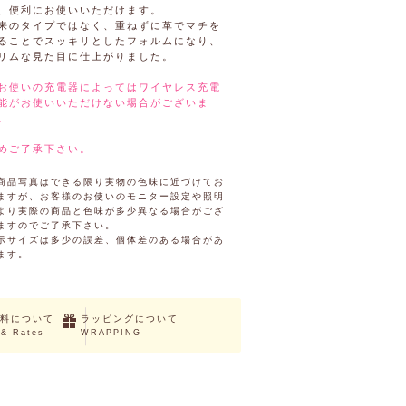
、便利にお使いいただけます。
来のタイプではなく、重ねずに革でマチを
ることでスッキリとしたフォルムになり、
リムな見た目に仕上がりました。
お使いの充電器によってはワイヤレス充電
能がお使いいただけない場合がございま
。
めご了承下さい。
商品写真はできる限り実物の色味に近づけてお
ますが、お客様のお使いのモニター設定や照明
より実際の商品と色味が多少異なる場合がござ
ますのでご了承下さい。
示サイズは多少の誤差、個体差のある場合があ
ます。
料について
ラッピングについて
 & Rates
WRAPPING