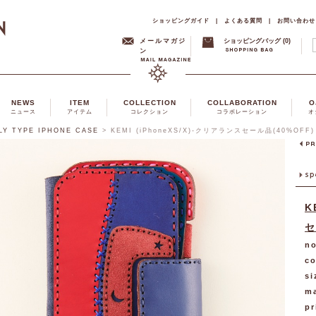
ショッピングガイド
|
よくある質問
|
お問い合わせ
メールマガジ
ショッピングバッグ (0)
ン
NEWS
ITEM
COLLECTION
COLLABORATION
O
ニュース
アイテム
コレクション
コラボレーション
オ
LY TYPE IPHONE CASE
>
KEMI (iPhoneXS/X)-クリアランスセール品(40%OFF)
K
セ
no
co
si
ma
pr