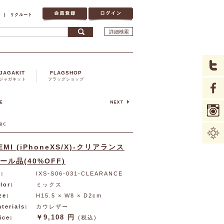
|
リクルート
詳細検索
JAGAKIT
FLAGSHOP
ジャガキット
フラッグショップ
EMI (iPhoneXS/X)-クリアランス
ール品(40%OFF)
:
IXS-S06-031-CLEARANCE
lor:
ミックス
ze:
H15.5 × W8 × D2cm
terials:
カウレザー
￥9,108 円
ice:
(税込)